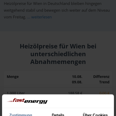
Heizölpreise für Wien in Deutschland bleiben hingegen
weitgehend stabil und bewegen sich weiter auf dem Niveau
vom Freitag.
... weiterlesen
Heizölpreise für Wien bei
unterschiedlichen
Abnahmemengen
Menge
10.08.
Differenz
09.08.
Trend
1.000 Liter
188,58 €
0,00 €
188,58 €
2.000 Liter
177,26 €
0,00 €
177,26 €
Zustimmung
Details
Über Cookies