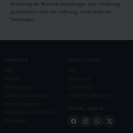
Bezahlung der Ware bei Bestellungen über FastEnergy
grundsätzlich nach der Lieferung, meist direkt am
Tankwagen.
SERVICES
RECHTLICHES
Hilfe
AGB
Kontakt
Impressum
Bewertungen
Datenschutz
Lieferung & Zahlung
Cookie-Einstellungen
Partnerprogramm
SOCIAL MEDIA
FastEnergy in Deutschland
Holzpellets
Facebook
Instagram
WhatsApp
X