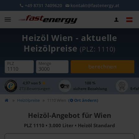
+49 8731 7409620
kontakt@fastenergy.at
Heizöl Wien - aktuelle
Heizölpreise
(PLZ: 1110)
PLZ
Menge
berechnen
4,97 von 5
100 %
273 Bewertungen
sichere Bezahlung
Erfa
Heizölpreise
1110 Wien
(
Ort ändern)
Heizöl-Angebot für Wien
PLZ 1110 • 3.000 Liter • Heizöl Standard