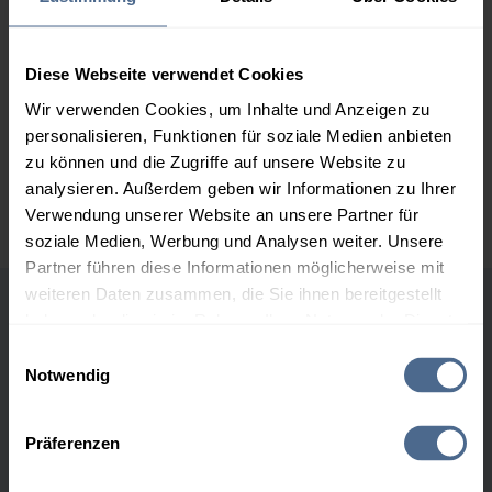
3.000 Liter
175,19 €
0,00 €
175,19 €
Diese Webseite verwendet Cookies
Wir verwenden Cookies, um Inhalte und Anzeigen zu
5.000 Liter
174,22 €
0,00 €
personalisieren, Funktionen für soziale Medien anbieten
174,22 €
zu können und die Zugriffe auf unsere Website zu
Preise für Heizöl in Standardqualität nach Ö-Norm C 1109 in € / 100
analysieren. Außerdem geben wir Informationen zu Ihrer
Liter inkl. MwSt. und Lieferung bei einer Lieferstelle.
Verwendung unserer Website an unsere Partner für
soziale Medien, Werbung und Analysen weiter. Unsere
Partner führen diese Informationen möglicherweise mit
weiteren Daten zusammen, die Sie ihnen bereitgestellt
haben oder die sie im Rahmen Ihrer Nutzung der Dienste
Höchst- und Tiefststände der
gesammelt haben.
Einwilligungsauswahl
Heizölpreise in Wien
Notwendig
Hier finden Sie unser
Impressum
und unsere
Datenschutzerklärung
.
Heizölpreis-Höchstwerte
Präferenzen