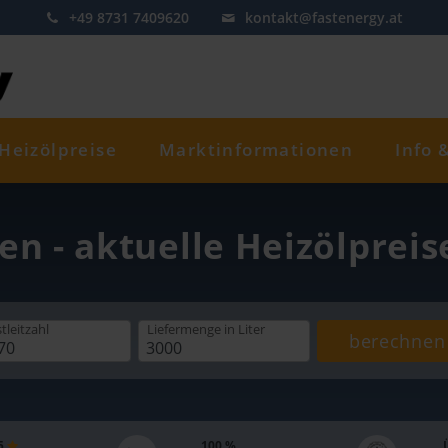
+49 8731 7409620
kontakt@fastenergy.at
Heizölpreise
Marktinformationen
Info 
en - aktuelle Heizölprei
tleitzahl
Liefermenge
in Liter
berechnen
 5
100 %