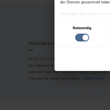
der Dienste gesammelt habe
Hier finden Sie unser
Impre
Heiz
Einwilligungsauswahl
Notwendig
Heizöl-Markt aktuell: Ölpreise schon wieder 
an
07.08.2026, 08:37 Uhr
Die Ölpreise an den internationalen Warenterm
sind auf Tageshoch aus dem Handel gegangen. Fo
hierzulande weiter nach oben.
... weiterlesen