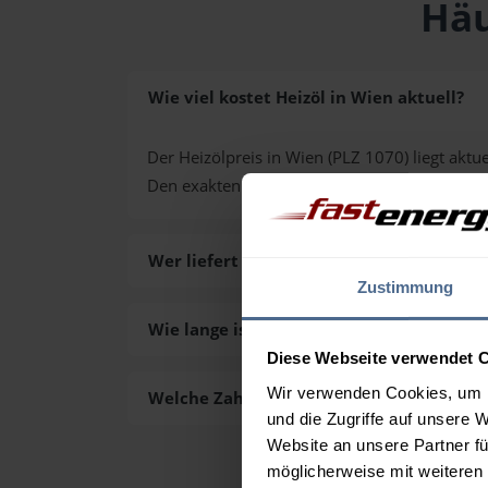
Häu
Wie viel kostet Heizöl in Wien aktuell?
Der Heizölpreis in Wien (PLZ 1070) liegt aktue
Den exakten Preis für Ihre Wunschmenge erh
Wer liefert das Heizöl in Wien aus?
Zustimmung
Wie lange ist die Lieferzeit des Heizöls i
Diese Webseite verwendet 
Wir verwenden Cookies, um I
Welche Zahlungsarten gibt es?
und die Zugriffe auf unsere 
Website an unsere Partner fü
möglicherweise mit weiteren