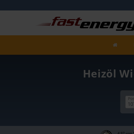
Heizöl Wi
Pos
4,97 von