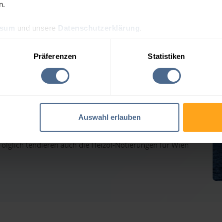
n.
ssum
und unsere
Datenschutzerklärung
.
ölpreis-Tagesprognose für
Präferenzen
Statistiken
auf dem Weg nach oben - Heizölpreise ziehen ebenfalls
Auswahl erlauben
inmärkten haben gestern weiter deutlich zugelegt und
lglich tendieren auch die Heizöl-Notierungen für Wien