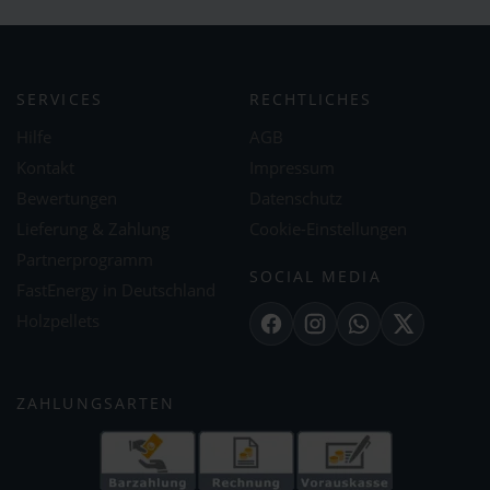
SERVICES
RECHTLICHES
Hilfe
AGB
Kontakt
Impressum
Bewertungen
Datenschutz
Lieferung & Zahlung
Cookie-Einstellungen
Partnerprogramm
SOCIAL MEDIA
FastEnergy in Deutschland
Holzpellets
Facebook
Instagram
WhatsApp
X
ZAHLUNGSARTEN