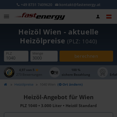
+49 8731 7409620
kontakt@fastenergy.at
Heizöl Wien - aktuelle
Heizölpreise
(PLZ: 1040)
PLZ
Menge
berechnen
4,97 von 5
100 %
273 Bewertungen
sichere Bezahlung
Erfa
Heizölpreise
1040 Wien
(
Ort ändern)
Heizöl-Angebot für Wien
PLZ 1040 • 3.000 Liter • Heizöl Standard