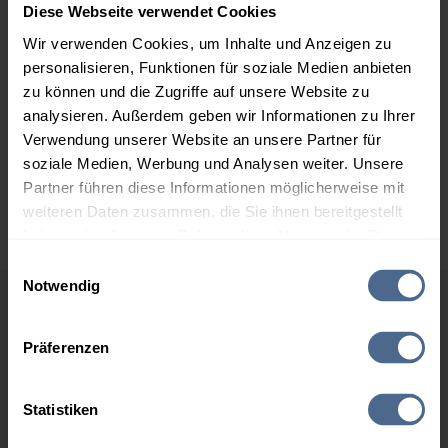
2.000 Liter
177,26 €
0,00 €
Diese Webseite verwendet Cookies
177,26 €
Wir verwenden Cookies, um Inhalte und Anzeigen zu
3.000 Liter
175,19 €
0,00 €
personalisieren, Funktionen für soziale Medien anbieten
175,19 €
zu können und die Zugriffe auf unsere Website zu
analysieren. Außerdem geben wir Informationen zu Ihrer
5.000 Liter
174,22 €
0,00 €
Verwendung unserer Website an unsere Partner für
174,22 €
soziale Medien, Werbung und Analysen weiter. Unsere
Partner führen diese Informationen möglicherweise mit
Preise für Heizöl in Standardqualität nach Ö-Norm C 1109 in € / 100
Liter inkl. MwSt. und Lieferung bei einer Lieferstelle.
weiteren Daten zusammen, die Sie ihnen bereitgestellt
haben oder die sie im Rahmen Ihrer Nutzung der Dienste
gesammelt haben.
Einwilligungsauswahl
Notwendig
Hier finden Sie unser
Impressum
und unsere
Höchst- und Tiefststände der
Datenschutzerklärung
.
Präferenzen
Heizölpreise in Wien
Statistiken
Heizölpreis-Höchstwerte