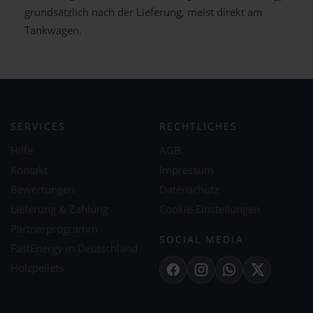
grundsätzlich nach der Lieferung, meist direkt am
Tankwagen.
SERVICES
RECHTLICHES
Hilfe
AGB
Kontakt
Impressum
Bewertungen
Datenschutz
Lieferung & Zahlung
Cookie-Einstellungen
Partnerprogramm
SOCIAL MEDIA
FastEnergy in Deutschland
Holzpellets
Facebook
Instagram
WhatsApp
X