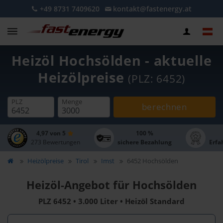
+49 8731 7409620
kontakt@fastenergy.at
Heizöl Hochsölden - aktuelle
Heizölpreise
(PLZ: 6452)
PLZ
Menge
berechnen
4,97 von 5
100 %
273 Bewertungen
sichere Bezahlung
Erfa
Heizölpreise
Tirol
Imst
6452 Hochsölden
Heizöl-Angebot für Hochsölden
PLZ 6452 • 3.000 Liter • Heizöl Standard