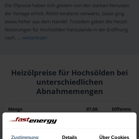
Die Ölpreise haben sich gestern von den starken Verlusten
der Vortage erholt. Rohöl tendierte seitwärts, Gasöl ging
etwas höher aus dem Handel. Trotzdem geben die Heizöl-
Notierungen für Hochsölden hierzulande in der Eröffnung
nach.
... weiterlesen
Heizölpreise für Hochsölden bei
unterschiedlichen
Abnahmemengen
Menge
07.08.
Differenz
06.08.
Trend
1.000 Liter
163,50 €
0,00 €
163,50 €
Zustimmung
Details
Über Cookies