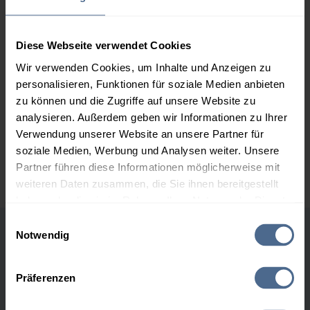
2.000 Liter
156,75 €
0,00 €
156,75 €
Diese Webseite verwendet Cookies
3.000 Liter
154,90 €
0,00 €
Wir verwenden Cookies, um Inhalte und Anzeigen zu
154,90 €
personalisieren, Funktionen für soziale Medien anbieten
zu können und die Zugriffe auf unsere Website zu
5.000 Liter
153,18 €
0,00 €
analysieren. Außerdem geben wir Informationen zu Ihrer
153,18 €
Verwendung unserer Website an unsere Partner für
soziale Medien, Werbung und Analysen weiter. Unsere
Preise für Heizöl in Standardqualität nach Ö-Norm C 1109 in € / 100
Liter inkl. MwSt. und Lieferung bei einer Lieferstelle.
Partner führen diese Informationen möglicherweise mit
weiteren Daten zusammen, die Sie ihnen bereitgestellt
haben oder die sie im Rahmen Ihrer Nutzung der Dienste
gesammelt haben.
Einwilligungsauswahl
Notwendig
Höchst- und Tiefststände der
Hier finden Sie unser
Impressum
und unsere
Heizölpreise in Hochsölden
Datenschutzerklärung
.
Präferenzen