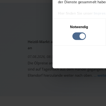
der Dienste gesammelt habe
Hier finden Sie unser
Impre
Heizölp
Einwilligungsauswahl
Notwendig
Heizöl-Markt aktuell: Ölpreise schon wieder 
an
07.08.2026, 08:37 Uhr
Die Ölpreise an den internationalen Warenterm
sind auf Tageshoch aus dem Handel gegangen. Fo
Eltendorf hierzulande weiter nach oben.
... weit