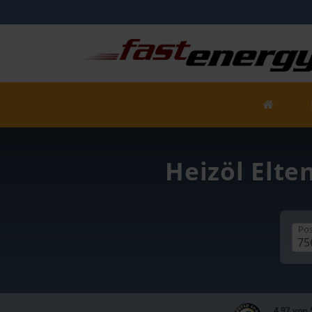
Heizöl Elte
Pos
4,97 von