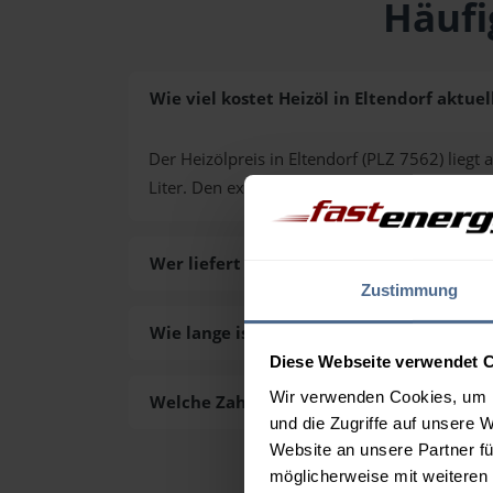
Häufi
Wie viel kostet Heizöl in Eltendorf aktuel
Der Heizölpreis in Eltendorf (PLZ 7562) liegt a
Liter. Den exakten Preis für Ihre Wunschmen
Wer liefert das Heizöl in Eltendorf aus?
Zustimmung
Wie lange ist die Lieferzeit des Heizöls in
Diese Webseite verwendet 
Wir verwenden Cookies, um I
Welche Zahlungsarten gibt es?
und die Zugriffe auf unsere 
Website an unsere Partner fü
möglicherweise mit weiteren