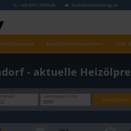
+49 8731 7409620
kontakt@fastenergy.at
Heizölpreise
Marktinformationen
Info 
ndorf - aktuelle Heizölpr
tleitzahl
Liefermenge
in Liter
berechnen
 5
100 %