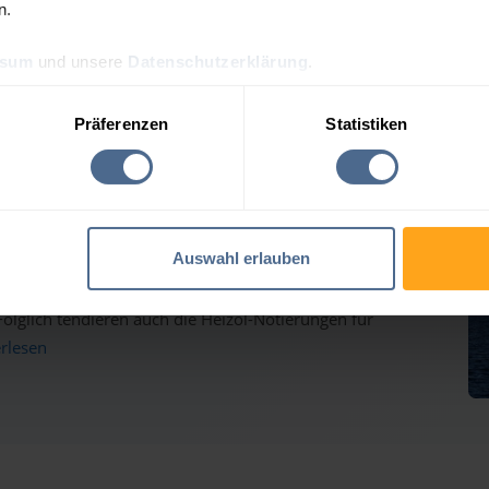
n.
ssum
und unsere
Datenschutzerklärung
.
reis-Tagesprognose für E
Präferenzen
Statistiken
auf dem Weg nach oben - Heizölpreise ziehen ebenfalls
Auswahl erlauben
inmärkten haben gestern weiter deutlich zugelegt und
lglich tendieren auch die Heizöl-Notierungen für
erlesen