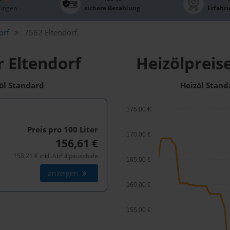
ungen
sichere Bezahlung
Erfahr
orf
7562 Eltendorf
r Eltendorf
Heizölpreise
zöl Standard
Heizöl Stand
175,00 €
Preis pro 100
Liter
170,00 €
156,61 €
158,21 € inkl. Abfüllpauschale
165,00 €
anzeigen
160,00 €
155,00 €