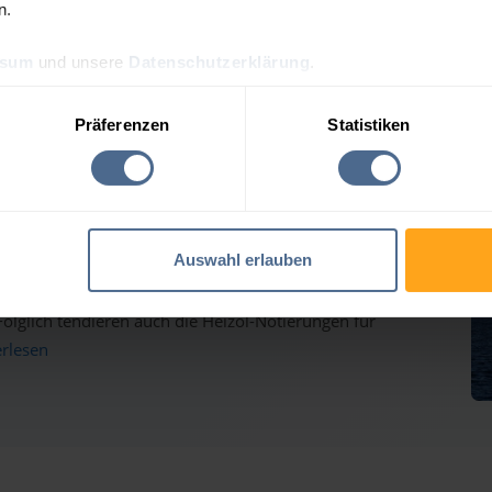
n.
ssum
und unsere
Datenschutzerklärung
.
reis-Tagesprognose für P
Präferenzen
Statistiken
auf dem Weg nach oben - Heizölpreise ziehen ebenfalls
Auswahl erlauben
inmärkten haben gestern weiter deutlich zugelegt und
lglich tendieren auch die Heizöl-Notierungen für
erlesen