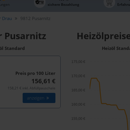
ungen
sichere Bezahlung
Erfahr
er Drau
9812 Pusarnitz
r Pusarnitz
Heizölpreise
zöl Standard
Heizöl Stand
175,00 €
Preis pro 100
Liter
170,00 €
156,61 €
158,21 € inkl. Abfüllpauschale
165,00 €
anzeigen
160,00 €
155,00 €