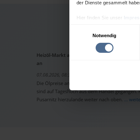
der Dienste gesammelt habe
Hier finden Sie unser
Impre
Heizölp
Einwilligungsauswahl
Notwendig
Heizöl-Markt aktuell: Ölpreise schon wieder 
an
07.08.2026, 08:37 Uhr
Die Ölpreise an den internationalen Warenterm
sind auf Tageshoch aus dem Handel gegangen. Fo
Pusarnitz hierzulande weiter nach oben.
... weit