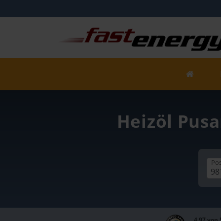
Heizöl Pusa
Pos
4,97 von