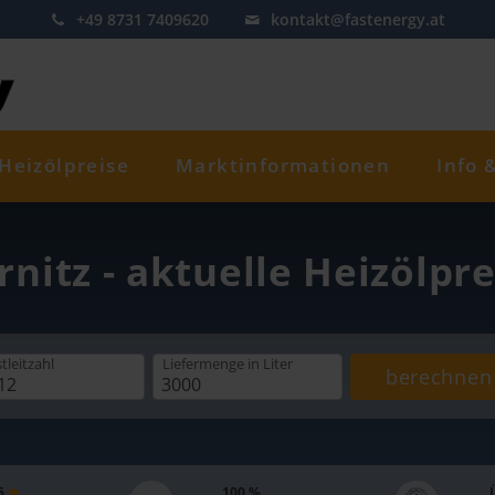
+49 8731 7409620
kontakt@fastenergy.at
Heizölpreise
Marktinformationen
Info 
rnitz - aktuelle Heizölpr
tleitzahl
Liefermenge
in Liter
berechnen
 5
100 %