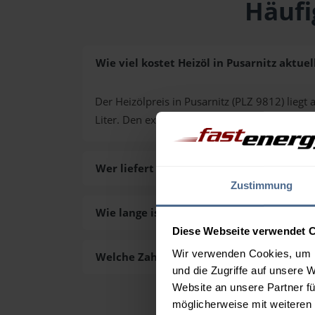
Häufi
Wie viel kostet Heizöl in Pusarnitz aktuel
Der Heizölpreis in Pusarnitz (PLZ 9812) liegt 
Liter. Den exakten Preis für Ihre Wunschmen
Wer liefert das Heizöl in Pusarnitz aus?
Zustimmung
Wie lange ist die Lieferzeit des Heizöls in
Diese Webseite verwendet 
Wir verwenden Cookies, um I
Welche Zahlungsarten gibt es?
und die Zugriffe auf unsere 
Website an unsere Partner fü
möglicherweise mit weiteren