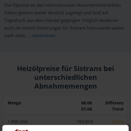
Die Ölpreise an den internationalen Warenterminmärkten
haben gestern weiter deutlich zugelegt und sind auf
Tageshoch aus dem Handel gegangen. Folglich tendieren
auch die Heizöl-Notierungen für Sistrans hierzulande weiter
nach oben.
... weiterlesen
Heizölpreise für Sistrans bei
unterschiedlichen
Abnahmemengen
Menge
08.08.
Differenz
07.08.
Trend
1.000 Liter
163,50 €
0,00 €
163,50 €