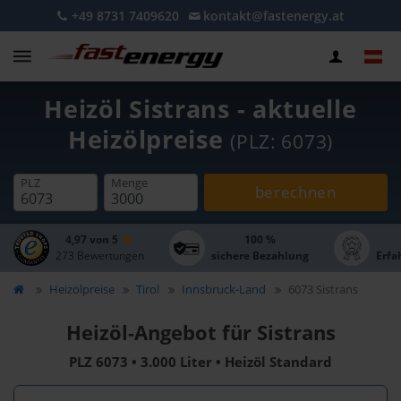
+49 8731 7409620
kontakt@fastenergy.at
Heizöl Sistrans - aktuelle
Heizölpreise
(PLZ: 6073)
PLZ
Menge
berechnen
4,97 von 5
100 %
273 Bewertungen
sichere Bezahlung
Erfa
Heizölpreise
Tirol
Innsbruck-Land
6073 Sistrans
Heizöl-Angebot für Sistrans
PLZ 6073 • 3.000 Liter • Heizöl Standard