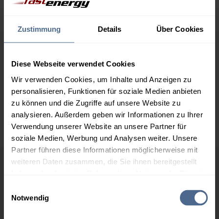
2.000 Liter
156,75 €
0,00 €
156,75 €
Zustimmung
Details
Über Cookies
3.000 Liter
154,90 €
0,00 €
154,90 €
Diese Webseite verwendet Cookies
5.000 Liter
153,18 €
0,00 €
Wir verwenden Cookies, um Inhalte und Anzeigen zu
153,18 €
personalisieren, Funktionen für soziale Medien anbieten
zu können und die Zugriffe auf unsere Website zu
Preise für Heizöl in Standardqualität nach Ö-Norm C 1109 in € / 100
analysieren. Außerdem geben wir Informationen zu Ihrer
Liter inkl. MwSt. und Lieferung bei einer Lieferstelle.
Verwendung unserer Website an unsere Partner für
soziale Medien, Werbung und Analysen weiter. Unsere
Partner führen diese Informationen möglicherweise mit
weiteren Daten zusammen, die Sie ihnen bereitgestellt
Höchst- und Tiefststände der
haben oder die sie im Rahmen Ihrer Nutzung der Dienste
gesammelt haben.
Heizölpreise in Sistrans
Einwilligungsauswahl
Notwendig
Hier finden Sie unser
Impressum
und unsere