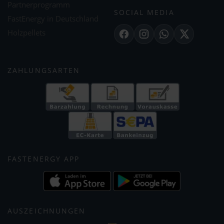
Partnerprogramm
SOCIAL MEDIA
FastEnergy in Deutschland
Holzpellets
Facebook
Instagram
WhatsApp
X
ZAHLUNGSARTEN
FASTENERGY APP
AUSZEICHNUNGEN