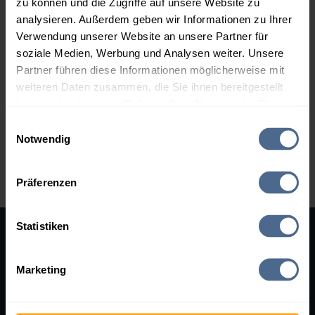
zu können und die Zugriffe auf unsere Website zu
Neukirchen am Walde
Neumarkt im Hausruckkreis
analysieren. Außerdem geben wir Informationen zu Ihrer
Peuerbach
Pram
Verwendung unserer Website an unsere Partner für
Rottenbach
Schlüßlberg
soziale Medien, Werbung und Analysen weiter. Unsere
St. Agatha
St. Thomas
Partner führen diese Informationen möglicherweise mit
weiteren Daten zusammen, die Sie ihnen bereitgestellt
Taufkirchen an der Trattnach
Waizenkirchen
haben oder die sie im Rahmen Ihrer Nutzung der Dienste
Wallern an der Trattnach
Weibern
gesammelt haben.
Einwilligungsauswahl
Wendling
Notwendig
Hier finden Sie unser
Impressum
und unsere
Zurück zum Bundesland Oberösterreich
Datenschutzerklärung
.
Präferenzen
Statistiken
SERVICES
RECHTLICHES
Marketing
Hilfe
AGB
Kontakt
Impressum