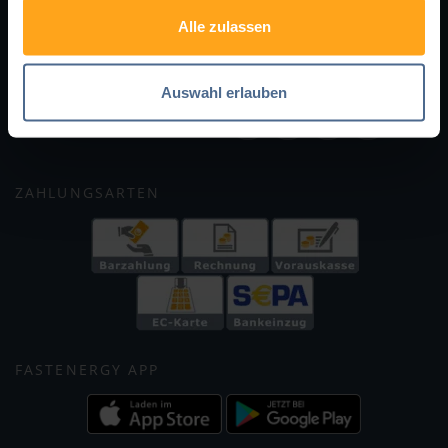
Bewertungen
Datenschutz
Alle zulassen
Lieferung & Zahlung
Cookie-Einstellungen
Partnerprogramm
SOCIAL MEDIA
FastEnergy in Deutschland
Auswahl erlauben
Holzpellets
Facebook
Instagram
WhatsApp
X
ZAHLUNGSARTEN
FASTENERGY APP