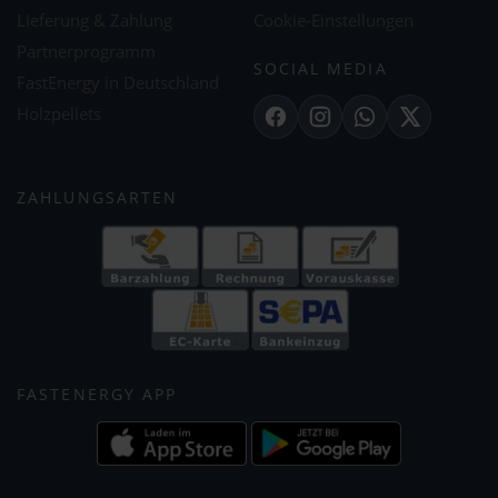
Lieferung & Zahlung
Cookie-Einstellungen
Partnerprogramm
SOCIAL MEDIA
FastEnergy in Deutschland
Holzpellets
Facebook
Instagram
WhatsApp
X
ZAHLUNGSARTEN
FASTENERGY APP