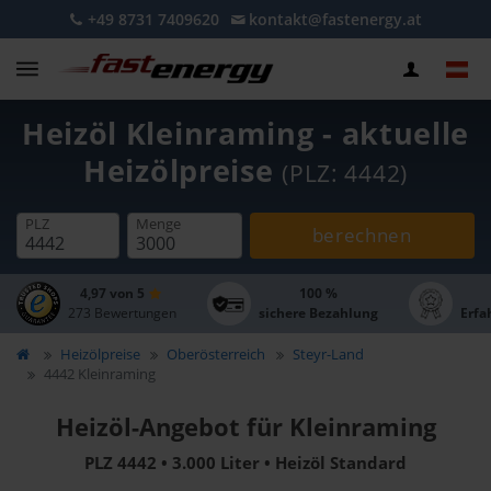
+49 8731 7409620
kontakt@fastenergy.at
Heizöl Kleinraming - aktuelle
Heizölpreise
(PLZ: 4442)
PLZ
Menge
berechnen
4,97 von 5
100 %
273 Bewertungen
sichere Bezahlung
Erfa
Heizölpreise
Oberösterreich
Steyr-Land
4442 Kleinraming
Heizöl-Angebot für Kleinraming
PLZ 4442 • 3.000 Liter • Heizöl Standard