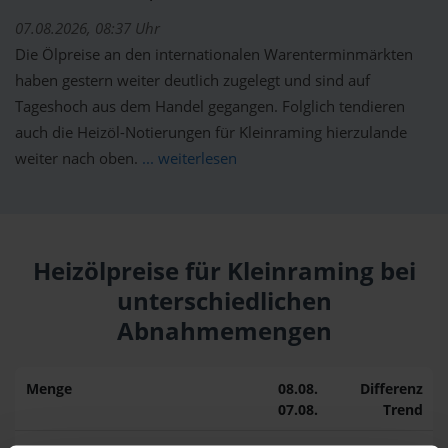
07.08.2026, 08:37 Uhr
Die Ölpreise an den internationalen Warenterminmärkten
haben gestern weiter deutlich zugelegt und sind auf
Tageshoch aus dem Handel gegangen. Folglich tendieren
auch die Heizöl-Notierungen für Kleinraming hierzulande
weiter nach oben.
... weiterlesen
Heizölpreise für Kleinraming bei
unterschiedlichen
Abnahmemengen
Menge
08.08.
Differenz
07.08.
Trend