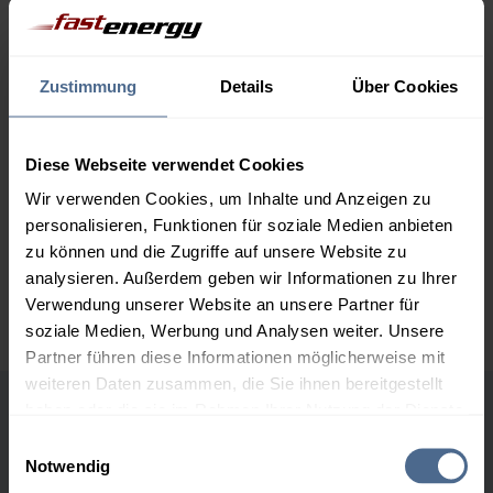
1.000 Liter
161,07 €
0,00 €
161,07 €
2.000 Liter
155,50 €
0,00 €
Zustimmung
Details
Über Cookies
155,50 €
3.000 Liter
153,64 €
0,00 €
Diese Webseite verwendet Cookies
153,64 €
Wir verwenden Cookies, um Inhalte und Anzeigen zu
5.000 Liter
152,16 €
0,00 €
personalisieren, Funktionen für soziale Medien anbieten
152,16 €
zu können und die Zugriffe auf unsere Website zu
analysieren. Außerdem geben wir Informationen zu Ihrer
Preise für Heizöl in Standardqualität nach Ö-Norm C 1109 in € / 100
Liter inkl. MwSt. und Lieferung bei einer Lieferstelle.
Verwendung unserer Website an unsere Partner für
soziale Medien, Werbung und Analysen weiter. Unsere
Partner führen diese Informationen möglicherweise mit
weiteren Daten zusammen, die Sie ihnen bereitgestellt
haben oder die sie im Rahmen Ihrer Nutzung der Dienste
Höchst- und Tiefststände der
gesammelt haben.
Einwilligungsauswahl
Heizölpreise in Kleinraming
Notwendig
Hier finden Sie unser
Impressum
und unsere