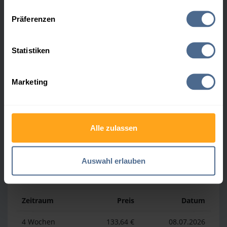
Datenschutzerklärung
.
Präferenzen
Heizölpreis-Höchstwerte
Statistiken
Zeitraum
Preis
Datum
4 Wochen
161,63 €
30.07.2026
Marketing
3 Monate
161,93 €
09.05.2026
1 Jahr
196,93 €
03.04.2026
Alle zulassen
Auswahl erlauben
Heizölpreis-Tiefstwerte
Zeitraum
Preis
Datum
4 Wochen
133,64 €
08.07.2026