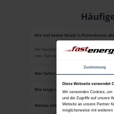
Häufige
Wie viel kostet Heizöl in Pottenbrunn akt
Der Heizölpreis in Pottenbrunn (PLZ 3140) lie
Liter. Den exakten Preis für Ihre Wunschmen
Zustimmung
Wer liefert das Heizöl in Pottenbrunn au
Diese Webseite verwendet 
Wie lange ist die Lieferzeit des Heizöls i
Wir verwenden Cookies, um I
und die Zugriffe auf unsere 
Website an unsere Partner fü
Welche Zahlungsarten gibt es?
möglicherweise mit weiteren