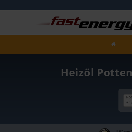
Heizöl Potte
Pos
4,97 von