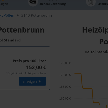
ungen
sichere Bezahlung
Erfahr
kt Pölten
3140 Pottenbrunn
 Pottenbrunn
Heizölp
Po
zöl Standard
Heizöl Stand
Preis pro 100
Liter
175,00 €
152,00 €
153,40 € inkl. Abfüllpauschale
170,00 €
anzeigen
165,00 €
160,00 €