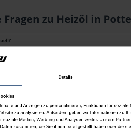
 Fragen zu Heizöl in Pot
uell?
gt aktuell bei
153,40 € / 100 Liter
inklusive Lieferung und Mehrw
ge erhalten Sie über unseren
Preisrechner
.
Details
s?
Cookies
n Pottenbrunn?
nhalte und Anzeigen zu personalisieren, Funktionen für soziale
Website zu analysieren. Außerdem geben wir Informationen zu I
r soziale Medien, Werbung und Analysen weiter. Unsere Partner
 Daten zusammen, die Sie ihnen bereitgestellt haben oder die s