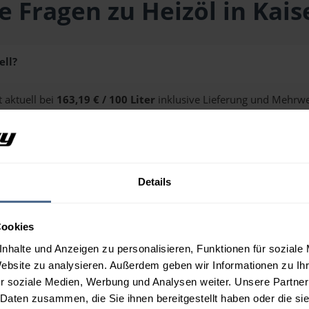
e Fragen zu Heizöl in Kais
ell?
t aktuell bei
163,19 € / 100 Liter
inklusive Lieferung und Mehrwe
ge erhalten Sie über unseren
Preisrechner
.
Details
 Kaisersdorf?
Cookies
nhalte und Anzeigen zu personalisieren, Funktionen für soziale
Website zu analysieren. Außerdem geben wir Informationen zu I
r soziale Medien, Werbung und Analysen weiter. Unsere Partner
 Daten zusammen, die Sie ihnen bereitgestellt haben oder die s