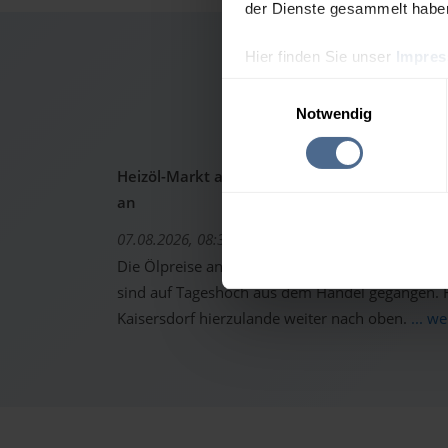
der Dienste gesammelt habe
Hier finden Sie unser
Impre
Heizölpr
Einwilligungsauswahl
Notwendig
Heizöl-Markt aktuell: Ölpreise schon wieder 
an
07.08.2026, 08:37 Uhr
Die Ölpreise an den internationalen Warenterm
sind auf Tageshoch aus dem Handel gegangen. Fo
Kaisersdorf hierzulande weiter nach oben.
... w