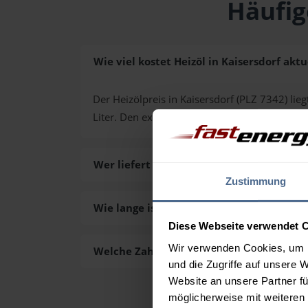
Häufig
Wie viel kostet Heizöl in Kaisersdorf aktu
Der Heizölpreis in Kaisersdorf (PLZ 7342) lieg
Liter. Den exakten Preis für Ihre Wunschmen
Wer liefert das Heizöl in Kaisersdorf aus?
Zustimmung
Wie lange ist die Lieferzeit des Heizöls in
Diese Webseite verwendet 
Wir verwenden Cookies, um I
Welche Zahlungsarten gibt es?
und die Zugriffe auf unsere 
Website an unsere Partner fü
möglicherweise mit weiteren