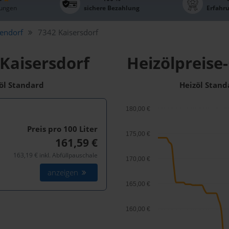
ungen
sichere Bezahlung
Erfahr
endorf
7342 Kaisersdorf
 Kaisersdorf
Heizölpreise-
zöl Standard
Heizöl Stand
180,00 €
Preis pro 100
Liter
175,00 €
161,59 €
163,19 € inkl. Abfüllpauschale
170,00 €
anzeigen
165,00 €
160,00 €