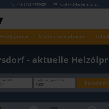
+49 8731 7409620
kontakt@fastenergy.at
Heizölpreise
Marktinformationen
Info 
rsdorf - aktuelle Heizölp
tleitzahl
Liefermenge
in Liter
berechnen
 5
100 %