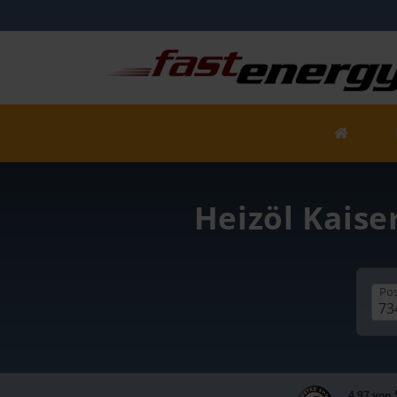
Heizöl Kaise
Pos
4,97 von