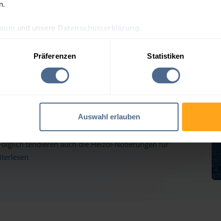
n.
ssum
und unsere
Datenschutzerklärung
.
eis-Tagesprognose für Ka
Präferenzen
Statistiken
auf dem Weg nach oben - Heizölpreise ziehen ebenfalls
Auswahl erlauben
inmärkten haben gestern weiter deutlich zugelegt und
lglich tendieren auch die Heizöl-Notierungen für
eiterlesen