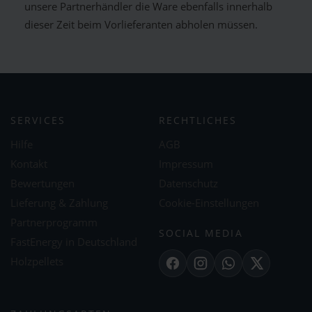
unsere Partnerhändler die Ware ebenfalls innerhalb
dieser Zeit beim Vorlieferanten abholen müssen.
SERVICES
RECHTLICHES
Hilfe
AGB
Kontakt
Impressum
Bewertungen
Datenschutz
Lieferung & Zahlung
Cookie-Einstellungen
Partnerprogramm
SOCIAL MEDIA
FastEnergy in Deutschland
Holzpellets
Facebook
Instagram
WhatsApp
X