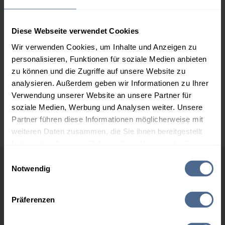
2.000 Liter
160,28 €
0,00 €
160,28 €
Diese Webseite verwendet Cookies
3.000 Liter
158,21 €
0,00 €
Wir verwenden Cookies, um Inhalte und Anzeigen zu
158,21 €
personalisieren, Funktionen für soziale Medien anbieten
zu können und die Zugriffe auf unsere Website zu
5.000 Liter
156,70 €
0,00 €
analysieren. Außerdem geben wir Informationen zu Ihrer
156,70 €
Verwendung unserer Website an unsere Partner für
Preise für Heizöl in Standardqualität nach Ö-Norm C 1109 in € / 100
soziale Medien, Werbung und Analysen weiter. Unsere
Liter inkl. MwSt. und Lieferung bei einer Lieferstelle.
Partner führen diese Informationen möglicherweise mit
weiteren Daten zusammen, die Sie ihnen bereitgestellt
haben oder die sie im Rahmen Ihrer Nutzung der Dienste
gesammelt haben.
Einwilligungsauswahl
Notwendig
Höchst- und Tiefststände der
Hier finden Sie unser
Impressum
und unsere
Heizölpreise in Judenburg
Datenschutzerklärung
.
Präferenzen