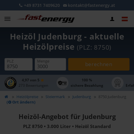
+49 8731 7409620
kontakt@fastenergy.at
Heizöl Judenburg - aktuelle
Heizölpreise
(PLZ: 8750)
PLZ
Menge
berechnen
4,97 von 5
100 %
273 Bewertungen
sichere Bezahlung
Erfa
Heizölpreise
Steiermark
Judenburg
8750 Judenburg
(
Ort ändern)
Heizöl-Angebot für Judenburg
PLZ 8750 • 3.000 Liter • Heizöl Standard