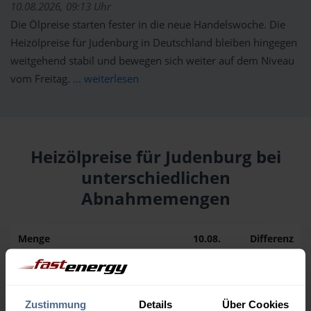
10.08.2026, 09:13 Uhr
Die Ölpreise starten fester in die neue Handelswoche. Die
Heizölpreise für Judenburg in Deutschland bleiben hingegen
weitgehend stabil und bewegen sich weiter auf dem Niveau
vom Freitag.
... weiterlesen
Heizölpreise für Judenburg bei
unterschiedlichen
Abnahmemengen
Menge
10.08.
Differenz
09.08.
Trend
1.000 Liter
164,64 €
0,00 €
164,64 €
Zustimmung
Details
Über Cookies