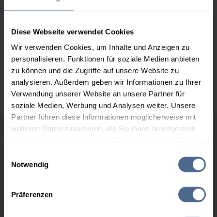
3.000 Liter
153,40 €
0,00 €
153,40 €
Diese Webseite verwendet Cookies
Wir verwenden Cookies, um Inhalte und Anzeigen zu
5.000 Liter
152,41 €
0,00 €
152,41 €
personalisieren, Funktionen für soziale Medien anbieten
zu können und die Zugriffe auf unsere Website zu
Preise für Heizöl in Standardqualität nach Ö-Norm C 1109 in € / 100
analysieren. Außerdem geben wir Informationen zu Ihrer
Liter inkl. MwSt. und Lieferung bei einer Lieferstelle.
Verwendung unserer Website an unsere Partner für
soziale Medien, Werbung und Analysen weiter. Unsere
Partner führen diese Informationen möglicherweise mit
weiteren Daten zusammen, die Sie ihnen bereitgestellt
haben oder die sie im Rahmen Ihrer Nutzung der Dienste
Höchst- und Tiefststände der
gesammelt haben.
Einwilligungsauswahl
Heizölpreise in Ertl
Notwendig
Hier finden Sie unser
Impressum
und unsere
Datenschutzerklärung
.
Heizölpreis-Höchstwerte
Präferenzen