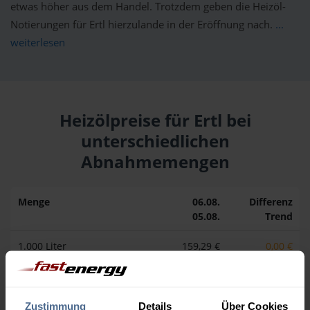
etwas höher aus dem Handel. Trotzdem geben die Heizöl-
Notierungen für Ertl hierzulande in der Eröffnung nach.
...
weiterlesen
Heizölpreise für Ertl bei
unterschiedlichen
Abnahmemengen
Menge
06.08.
Differenz
05.08.
Trend
1.000 Liter
159,29 €
0,00 €
159,29 €
2.000 Liter
154,96 €
0,00 €
154,96 €
Zustimmung
Details
Über Cookies