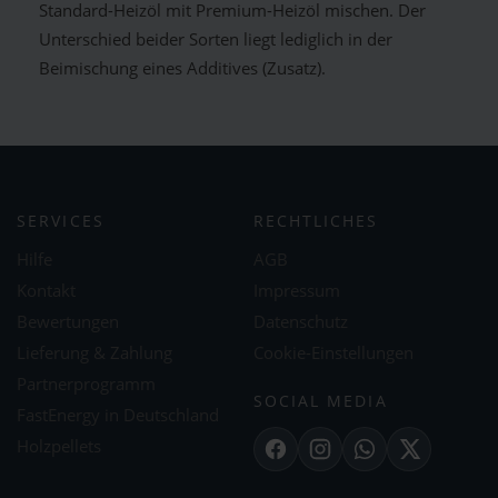
Standard-Heizöl mit Premium-Heizöl mischen. Der
Unterschied beider Sorten liegt lediglich in der
Beimischung eines Additives (Zusatz).
SERVICES
RECHTLICHES
Hilfe
AGB
Kontakt
Impressum
Bewertungen
Datenschutz
Lieferung & Zahlung
Cookie-Einstellungen
Partnerprogramm
SOCIAL MEDIA
FastEnergy in Deutschland
Holzpellets
Facebook
Instagram
WhatsApp
X