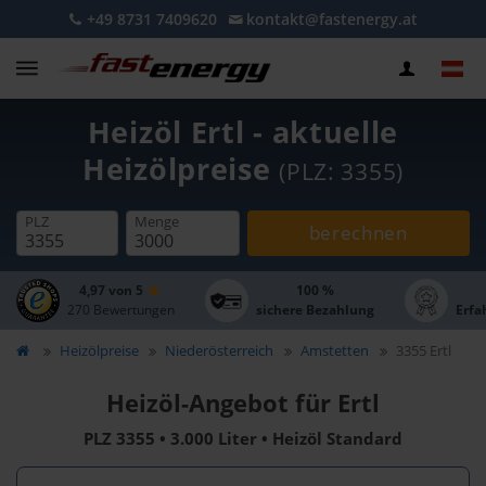
+49 8731 7409620
kontakt@fastenergy.at
Heizöl Ertl - aktuelle
Heizölpreise
(PLZ: 3355)
PLZ
Menge
berechnen
4,97 von 5
100 %
270 Bewertungen
sichere Bezahlung
Erfa
Heizölpreise
Niederösterreich
Amstetten
3355 Ertl
Heizöl-Angebot für Ertl
PLZ 3355 • 3.000 Liter • Heizöl Standard