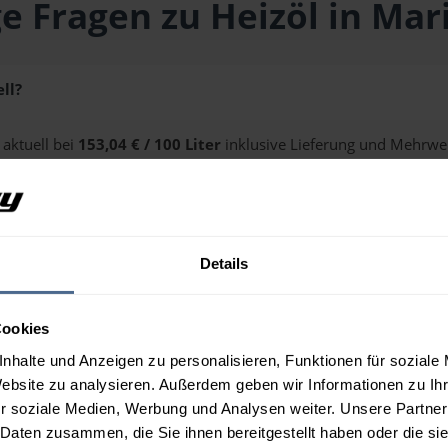
e Fragen zu Heizöl in Mar
ll?
 aktuell bei
153,04 € / 100 Liter
inklusive Lieferung und Mehrwer
ge erhalten Sie über unseren
Preisrechner
.
Details
n Mariapfarr?
Cookies
nhalte und Anzeigen zu personalisieren, Funktionen für soziale
Website zu analysieren. Außerdem geben wir Informationen zu I
r soziale Medien, Werbung und Analysen weiter. Unsere Partner
 Daten zusammen, die Sie ihnen bereitgestellt haben oder die s