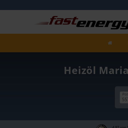
Heizöl Maria
Pos
4,97 von