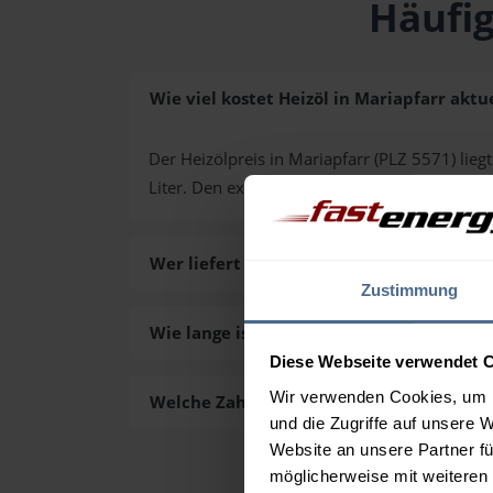
Häufig
Wie viel kostet Heizöl in Mariapfarr aktue
Der Heizölpreis in Mariapfarr (PLZ 5571) liegt
Liter. Den exakten Preis für Ihre Wunschmen
Wer liefert das Heizöl in Mariapfarr aus?
Zustimmung
Wie lange ist die Lieferzeit des Heizöls i
Diese Webseite verwendet 
Wir verwenden Cookies, um I
Welche Zahlungsarten gibt es?
und die Zugriffe auf unsere 
Website an unsere Partner fü
möglicherweise mit weiteren