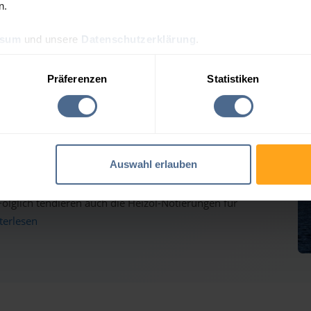
n.
ssum
und unsere
Datenschutzerklärung
.
reis-Tagesprognose für Ma
Präferenzen
Statistiken
auf dem Weg nach oben - Heizölpreise ziehen ebenfalls
Auswahl erlauben
inmärkten haben gestern weiter deutlich zugelegt und
lglich tendieren auch die Heizöl-Notierungen für
iterlesen