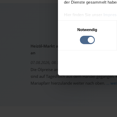
der Dienste gesammelt habe
Hier finden Sie unser
Impre
Heizölp
Einwilligungsauswahl
Notwendig
Heizöl-Markt aktuell: Ölpreise schon wieder 
an
07.08.2026, 08:37 Uhr
Die Ölpreise an den internationalen Warenterm
sind auf Tageshoch aus dem Handel gegangen. Fo
Mariapfarr hierzulande weiter nach oben.
... we