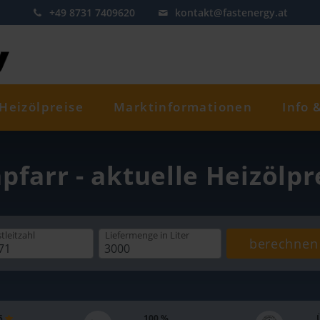
+49 8731 7409620
kontakt@fastenergy.at
Heizölpreise
Marktinformationen
Info 
pfarr - aktuelle Heizölp
tleitzahl
Liefermenge
in Liter
berechnen
 5
100 %