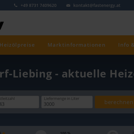
+49 8731 7409620
kontakt@fastenergy.at
Heizölpreise
Marktinformationen
Info 
rf-Liebing - aktuelle Hei
tleitzahl
Liefermenge
in Liter
berechnen
 5
100 %