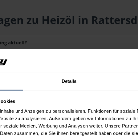
agen zu Heizöl in Rattersd
ing aktuell?
43) liegt aktuell bei
164,61 € / 100 Liter
inklusive Lieferung und
schmenge erhalten Sie über unseren
Preisrechner
.
Details
ing aus?
Cookies
n Rattersdorf-Liebing?
nhalte und Anzeigen zu personalisieren, Funktionen für soziale
Website zu analysieren. Außerdem geben wir Informationen zu I
r soziale Medien, Werbung und Analysen weiter. Unsere Partner
 Daten zusammen, die Sie ihnen bereitgestellt haben oder die s