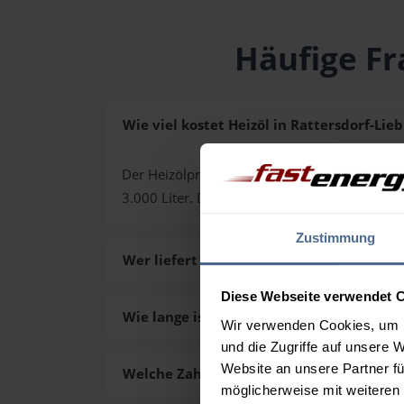
Häufige Fr
Wie viel kostet Heizöl in Rattersdorf-Lieb
Der Heizölpreis in Rattersdorf-Liebing (PLZ 74
3.000 Liter. Den exakten Preis für Ihre Wun
Zustimmung
Wer liefert das Heizöl in Rattersdorf-Lieb
Diese Webseite verwendet 
Wie lange ist die Lieferzeit des Heizöls i
Wir verwenden Cookies, um I
und die Zugriffe auf unsere 
Website an unsere Partner fü
Welche Zahlungsarten gibt es?
möglicherweise mit weiteren