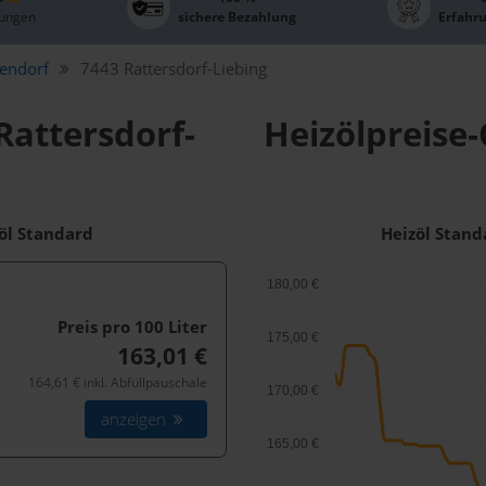
ungen
sichere Bezahlung
Erfahr
endorf
7443 Rattersdorf-Liebing
Rattersdorf-
Heizölpreise-
zöl Standard
Heizöl Stand
180,00 €
Preis pro 100
Liter
175,00 €
163,01 €
164,61 € inkl. Abfüllpauschale
170,00 €
anzeigen
165,00 €