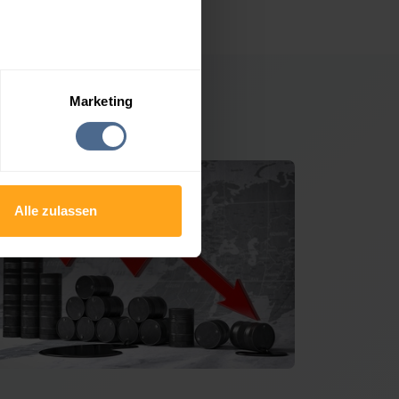
Marketing
sdorf-Liebing
Alle zulassen