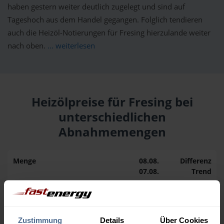
haben gestern weiter deutlich zugelegt und sind auf
Tageshoch aus dem Handel gegangen. Folglich tendieren
auch die Heizöl-Notierungen für Fresing hierzulande weiter
nach oben.
... weiterlesen
Heizölpreise für Fresing bei
unterschiedlichen
Abnahmemengen
Menge
08.08.
Differenz
07.08.
Trend
1.000 Liter
164,64 €
0,00 €
164,64 €
Zustimmung
Details
Über Cookies