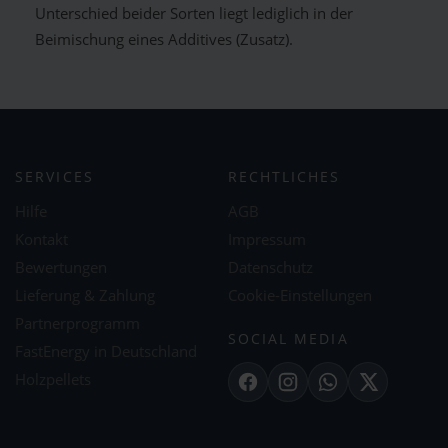
Unterschied beider Sorten liegt lediglich in der
Beimischung eines Additives (Zusatz).
SERVICES
RECHTLICHES
Hilfe
AGB
Kontakt
Impressum
Bewertungen
Datenschutz
Lieferung & Zahlung
Cookie-Einstellungen
Partnerprogramm
SOCIAL MEDIA
FastEnergy in Deutschland
Holzpellets
Facebook
Instagram
WhatsApp
X