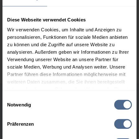
2.000 Liter
160,28 €
0,00 €
160,28 €
Diese Webseite verwendet Cookies
3.000 Liter
158,21 €
0,00 €
158,21 €
Wir verwenden Cookies, um Inhalte und Anzeigen zu
personalisieren, Funktionen für soziale Medien anbieten
5.000 Liter
156,70 €
0,00 €
zu können und die Zugriffe auf unsere Website zu
156,70 €
analysieren. Außerdem geben wir Informationen zu Ihrer
Preise für Heizöl in Standardqualität nach Ö-Norm C 1109 in € / 100
Verwendung unserer Website an unsere Partner für
Liter inkl. MwSt. und Lieferung bei einer Lieferstelle.
soziale Medien, Werbung und Analysen weiter. Unsere
Partner führen diese Informationen möglicherweise mit
weiteren Daten zusammen, die Sie ihnen bereitgestellt
haben oder die sie im Rahmen Ihrer Nutzung der Dienste
gesammelt haben.
Einwilligungsauswahl
Höchst- und Tiefststände der
Notwendig
Heizölpreise in Fresing
Hier finden Sie unser
Impressum
und unsere
Datenschutzerklärung
.
Präferenzen
Heizölpreis-Höchstwerte