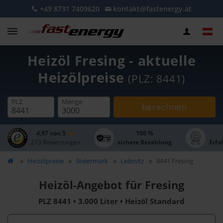
+49 8731 7409620
kontakt@fastenergy.at
Heizöl Fresing - aktuelle
Heizölpreise
(PLZ: 8441)
PLZ
Menge
berechnen
4,97 von 5
100 %
273 Bewertungen
sichere Bezahlung
Erfa
Heizölpreise
Steiermark
Leibnitz
8441 Fresing
Heizöl-Angebot für Fresing
PLZ 8441 • 3.000 Liter • Heizöl Standard