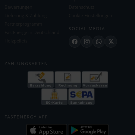
Bewertungen
Datenschutz
Lieferung & Zahlung
Cookie-Einstellungen
Partnerprogramm
SOCIAL MEDIA
FastEnergy in Deutschland
Holzpellets
Facebook
Instagram
WhatsApp
X
ZAHLUNGSARTEN
FASTENERGY APP