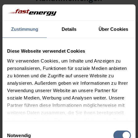
Menge
07.08.
Differenz
06.08.
Trend
Zustimmung
Details
Über Cookies
1.000 Liter
161,76 €
– 1,99 €
163,76 €
Diese Webseite verwendet Cookies
2.000 Liter
156,19 €
– 1,99 €
Wir verwenden Cookies, um Inhalte und Anzeigen zu
158,19 €
personalisieren, Funktionen für soziale Medien anbieten
3.000 Liter
154,34 €
– 1,99 €
zu können und die Zugriffe auf unsere Website zu
156,33 €
analysieren. Außerdem geben wir Informationen zu Ihrer
Verwendung unserer Website an unsere Partner für
5.000 Liter
152,85 €
– 1,99 €
soziale Medien, Werbung und Analysen weiter. Unsere
154,84 €
Partner führen diese Informationen möglicherweise mit
weiteren Daten zusammen, die Sie ihnen bereitgestellt
Preise für Heizöl in Standardqualität nach Ö-Norm C 1109 in € / 100
Liter inkl. MwSt. und Lieferung bei einer Lieferstelle.
haben oder die sie im Rahmen Ihrer Nutzung der Dienste
gesammelt haben.
Einwilligungsauswahl
Notwendig