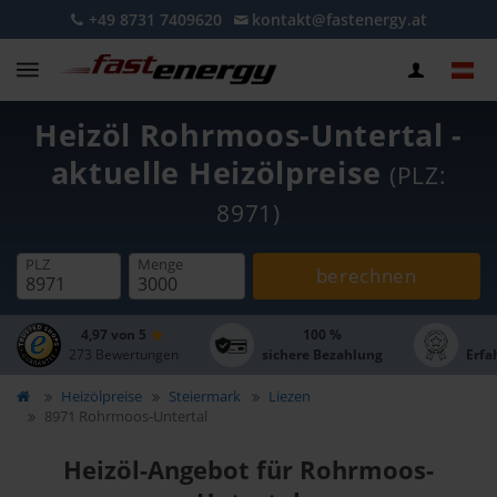
+49 8731 7409620
kontakt@fastenergy.at
Heizöl Rohrmoos-Untertal -
aktuelle Heizölpreise
(PLZ:
8971)
PLZ
Menge
berechnen
4,97 von 5
100 %
273 Bewertungen
sichere Bezahlung
Erfa
Heizölpreise
Steiermark
Liezen
8971 Rohrmoos-Untertal
Heizöl-Angebot für Rohrmoos-