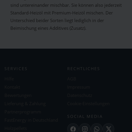
sind untereinander mischbar. Sie können also jederzeit
Standard-Heizöl mit Premium-Heizöl mischen. Der
Unterschied beider Sorten liegt lediglich in der
Beimischung eines Additives (Zusatz).
SERVICES
RECHTLICHES
Hilfe
AGB
Kontakt
Impressum
Bewertungen
Datenschutz
Lieferung & Zahlung
Cookie-Einstellungen
Partnerprogramm
SOCIAL MEDIA
FastEnergy in Deutschland
Holzpellets
Facebook
Instagram
WhatsApp
X