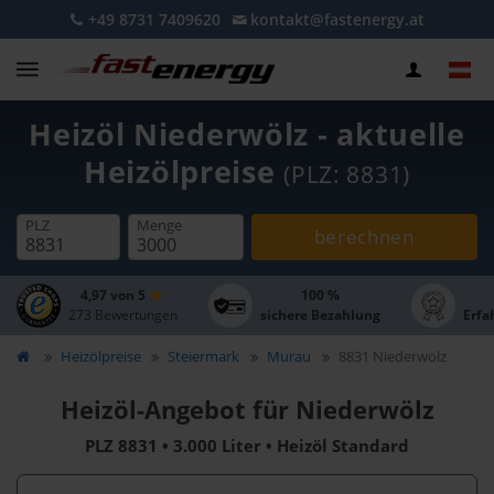
+49 8731 7409620
kontakt@fastenergy.at
Heizöl Niederwölz - aktuelle
Heizölpreise
(PLZ: 8831)
PLZ
Menge
berechnen
4,97 von 5
100 %
273 Bewertungen
sichere Bezahlung
Erfa
Heizölpreise
Steiermark
Murau
8831 Niederwölz
Heizöl-Angebot für Niederwölz
PLZ 8831 • 3.000 Liter • Heizöl Standard