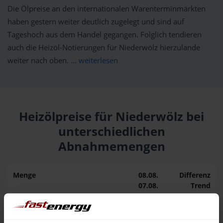
Die Ölpreise an den internationalen Warenterminmärkten
haben gestern weiter deutlich zugelegt und sind auf
Tageshoch aus dem Handel gegangen. Folglich tendieren
auch die Heizöl-Notierungen für Niederwölz hierzulande
weiter nach oben.
... weiterlesen
Heizölpreise für Niederwölz bei
unterschiedlichen
Abnahmemengen
Menge
08.08.
Differenz
07.08.
Trend
1.000 Liter
164,64 €
0,00 €
164,64 €