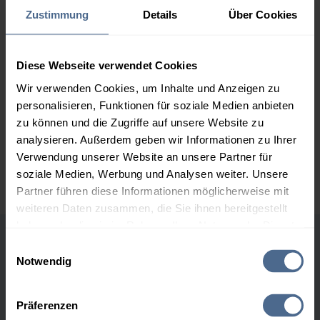
Zustimmung
Details
Über Cookies
2.000 Liter
160,28 €
0,00 €
160,28 €
Diese Webseite verwendet Cookies
3.000 Liter
158,21 €
0,00 €
158,21 €
Wir verwenden Cookies, um Inhalte und Anzeigen zu
personalisieren, Funktionen für soziale Medien anbieten
5.000 Liter
156,70 €
0,00 €
zu können und die Zugriffe auf unsere Website zu
156,70 €
analysieren. Außerdem geben wir Informationen zu Ihrer
Preise für Heizöl in Standardqualität nach Ö-Norm C 1109 in € / 100
Verwendung unserer Website an unsere Partner für
Liter inkl. MwSt. und Lieferung bei einer Lieferstelle.
soziale Medien, Werbung und Analysen weiter. Unsere
Partner führen diese Informationen möglicherweise mit
weiteren Daten zusammen, die Sie ihnen bereitgestellt
haben oder die sie im Rahmen Ihrer Nutzung der Dienste
gesammelt haben.
Einwilligungsauswahl
Höchst- und Tiefststände der
Notwendig
Heizölpreise in Niederwölz
Hier finden Sie unser
Impressum
und unsere
Datenschutzerklärung
.
Präferenzen