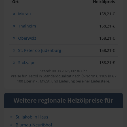
Ort
Heizölpreis
Murau
158,21 €
Thalheim
158,21 €
Oberwölz
158,21 €
St. Peter ob Judenburg
158,21 €
Stolzalpe
158,21 €
Stand: 08.08.2026, 00:36 Uhr
Preise für Heizöl in Standardqualität nach Ö-Norm C 1109 in € /
100 Liter inkl. MwSt. und Lieferung bei einer Lieferstelle.
Weitere regionale Heizölpreise für
St. Jakob in Haus
Blumau-Neurißhof