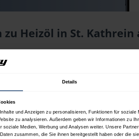
 zu Heizöl in St. Kathrei
 Hauenstein aktuell?
(PLZ 8672) liegt aktuell bei
158,43 € / 100 Liter
inklusive Liefe
reis für Ihre Wunschmenge erhalten Sie über unseren
Preisrechne
Details
 Hauenstein aus?
Cookies
nhalte und Anzeigen zu personalisieren, Funktionen für soziale
Website zu analysieren. Außerdem geben wir Informationen zu I
n St. Kathrein am Hauenstein?
r soziale Medien, Werbung und Analysen weiter. Unsere Partner
 Daten zusammen, die Sie ihnen bereitgestellt haben oder die s