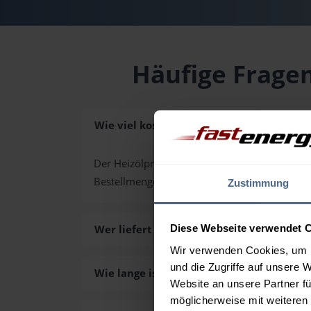
Häufige Fragen
Wie viel kostet Heizöl in St. Kathrein am
Der Heizölpreis in St. Kathrein am Hauenstein 
Bestellmenge von 3.000 Liter. Den exakten P
Zustimmung
Wer liefert das Heizöl in St. Kathrein am
Diese Webseite verwendet 
Wir verwenden Cookies, um I
und die Zugriffe auf unsere 
Wie lange ist die Lieferzeit des Heizöls i
Website an unsere Partner fü
möglicherweise mit weiteren