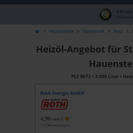
4,97 von
270 Bewert
Heizölpreise
Steiermark
Weiz
Heizöl-Angebot für S
Hauenste
PLZ 8672 • 3.000 Liter • Hei
Roth Energie GmbH
4,90
von 5
124 Bewertungen