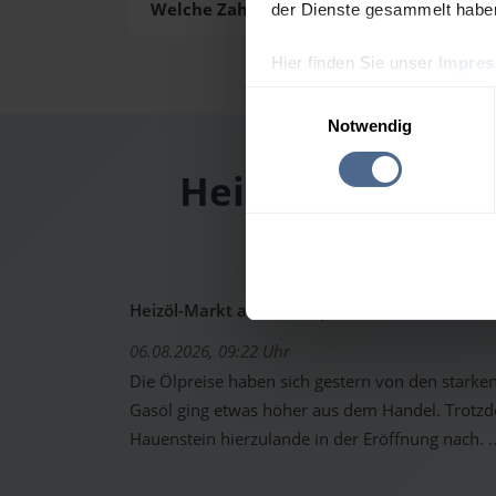
Welche Zahlungsarten gibt es?
der Dienste gesammelt habe
Hier finden Sie unser
Impre
Einwilligungsauswahl
Notwendig
Heizölpreis-Tag
Heizöl-Markt aktuell: Ölpreise erholen sich -
06.08.2026, 09:22 Uhr
Die Ölpreise haben sich gestern von den starken 
Gasöl ging etwas höher aus dem Handel. Trotzd
Hauenstein hierzulande in der Eröffnung nach.
.