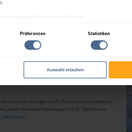
n.
ssum
und unsere
Datenschutzerklärung
.
Präferenzen
Statistiken
esprognose für St. Kathre
Auswahl erlauben
 Heizölpreise geben weiter nach
Verlusten der Vortage erholt. Rohöl tendierte seitwärts,
em geben die Heizöl-Notierungen für St. Kathrein am
.. weiterlesen