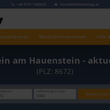
+49 8731 7409620
kontakt@fastenergy.at
Heizölpreise
Marktinformationen
Info 
ein am Hauenstein - aktu
(PLZ: 8672)
tleitzahl
Liefermenge
in Liter
berechnen