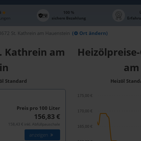
 5
100 %
ungen
sichere Bezahlung
Erfahr
8672 St. Kathrein am Hauenstein
(
Ort ändern)
t. Kathrein am
Heizölpreise-
in
am 
zöl Standard
Heizöl Stand
175,00 €
Preis pro 100
Liter
170,00 €
156,83 €
158,43 € inkl. Abfüllpauschale
165,00 €
anzeigen