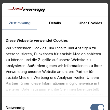
Menge
07.08.
Differenz
06.08.
Trend
1.000 Liter
163,50 €
0,00 €
Zustimmung
Details
Über Cookies
163,50 €
2.000 Liter
156,75 €
0,00 €
Diese Webseite verwendet Cookies
156,75 €
Wir verwenden Cookies, um Inhalte und Anzeigen zu
3.000 Liter
154,90 €
0,00 €
personalisieren, Funktionen für soziale Medien anbieten
154,90 €
zu können und die Zugriffe auf unsere Website zu
analysieren. Außerdem geben wir Informationen zu Ihrer
5.000 Liter
153,18 €
0,00 €
Verwendung unserer Website an unsere Partner für
153,18 €
soziale Medien, Werbung und Analysen weiter. Unsere
Preise für Heizöl in Standardqualität nach Ö-Norm C 1109 in € / 100
Partner führen diese Informationen möglicherweise mit
Liter inkl. MwSt. und Lieferung bei einer Lieferstelle.
weiteren Daten zusammen, die Sie ihnen bereitgestellt
haben oder die sie im Rahmen Ihrer Nutzung der Dienste
gesammelt haben.
Einwilligungsauswahl
Notwendig