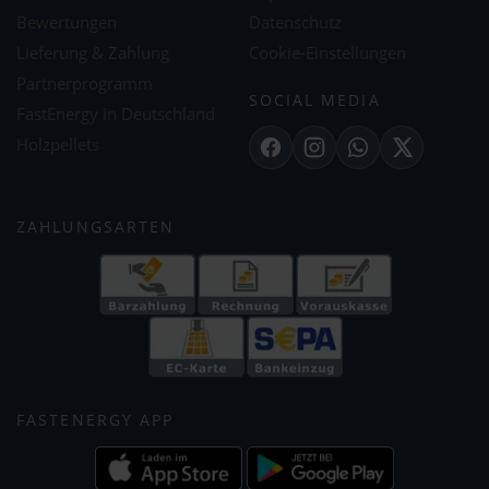
Bewertungen
Datenschutz
Lieferung & Zahlung
Cookie-Einstellungen
Partnerprogramm
SOCIAL MEDIA
FastEnergy in Deutschland
Holzpellets
Facebook
Instagram
WhatsApp
X
ZAHLUNGSARTEN
FASTENERGY APP