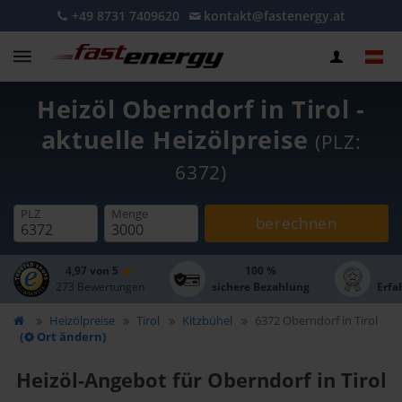
+49 8731 7409620
kontakt@fastenergy.at
Heizöl Oberndorf in Tirol -
aktuelle Heizölpreise
(PLZ:
6372)
PLZ
Menge
berechnen
4,97 von 5
100 %
273 Bewertungen
sichere Bezahlung
Erfa
Heizölpreise
Tirol
Kitzbühel
6372 Oberndorf in Tirol
(
Ort ändern)
Heizöl-Angebot für Oberndorf in Tirol