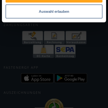
Holzpellets
Facebook
Instagram
WhatsApp
X
Auswahl erlauben
ZAHLUNGSARTEN
FASTENERGY APP
AUSZEICHNUNGEN