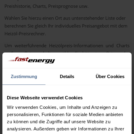
Preishistorie, Charts, Preisprognose usw.
Wählen Sie hierzu einen Ort aus untenstehender Liste oder
berechnen Sie gleich Ihr individuelles Preisangebot mit dem
Heizöl-Preisrechner.
Um weiterführende Heizölpreis-Informationen und Charts
zu Ihrem Ort zu erhalten, wählen Sie bitte einen Ort aus der
unten stehenden Liste im Bezirk Gmünd aus.
Bad Großpertholz
Brand
Zustimmung
Details
Über Cookies
Eggern
Eisgarn
Gmünd
Großschönau
Diese Webseite verwendet Cookies
Heidenreichstein
Heinrichs bei Weitra
Wir verwenden Cookies, um Inhalte und Anzeigen zu
Hirschbach
Hoheneich
personalisieren, Funktionen für soziale Medien anbieten
Karlstift
Kirchberg am Walde
zu können und die Zugriffe auf unsere Website zu
Langegg
Litschau
analysieren. Außerdem geben wir Informationen zu Ihrer