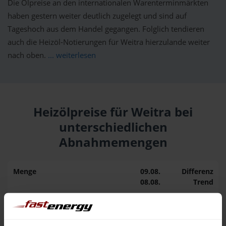
Die Ölpreise an den internationalen Warenterminmärkten
haben gestern weiter deutlich zugelegt und sind auf
Tageshoch aus dem Handel gegangen. Folglich tendieren
auch die Heizöl-Notierungen für Weitra hierzulande weiter
nach oben.
... weiterlesen
Heizölpreise für Weitra bei
unterschiedlichen
Abnahmemengen
Menge
09.08.
Differenz
08.08.
Trend
1.000 Liter
159,29 €
0,00 €
159,29 €