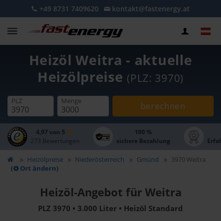
+49 8731 7409620
kontakt@fastenergy.at
Heizöl Weitra - aktuelle
Heizölpreise
(PLZ: 3970)
PLZ
Menge
berechnen
4,97 von 5
100 %
273 Bewertungen
sichere Bezahlung
Erfa
Heizölpreise
Niederösterreich
Gmünd
3970 Weitra
(
Ort ändern)
Heizöl-Angebot für Weitra
PLZ 3970 • 3.000 Liter • Heizöl Standard