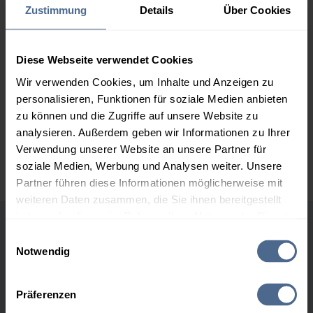
Zustimmung
Details
Über Cookies
2.000 Liter
154,96 €
0,00 €
154,96 €
3.000 Liter
153,40 €
0,00 €
Diese Webseite verwendet Cookies
153,40 €
Wir verwenden Cookies, um Inhalte und Anzeigen zu
personalisieren, Funktionen für soziale Medien anbieten
5.000 Liter
152,41 €
0,00 €
zu können und die Zugriffe auf unsere Website zu
152,41 €
analysieren. Außerdem geben wir Informationen zu Ihrer
Preise für Heizöl in Standardqualität nach Ö-Norm C 1109 in € / 100
Verwendung unserer Website an unsere Partner für
Liter inkl. MwSt. und Lieferung bei einer Lieferstelle.
soziale Medien, Werbung und Analysen weiter. Unsere
Partner führen diese Informationen möglicherweise mit
weiteren Daten zusammen, die Sie ihnen bereitgestellt
haben oder die sie im Rahmen Ihrer Nutzung der Dienste
gesammelt haben.
Höchst- und Tiefststände der
Einwilligungsauswahl
Notwendig
Heizölpreise in Weitra
Hier finden Sie unser
Impressum
und unsere
Datenschutzerklärung
.
Präferenzen