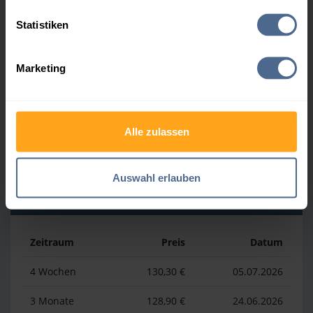
Heizölpreis-Höchstwerte
Statistiken
Zeitraum
Preis
Datum
Marketing
4 Wochen
161,60 €
30.07.2026
3 Monate
170,60 €
04.05.2026
Alle zulassen
1 Jahr
186,39 €
07.04.2026
Auswahl erlauben
Heizölpreis-Tiefstwerte
Zeitraum
Preis
Datum
4 Wochen
130,30 €
05.07.2026
3 Monate
128,90 €
24.06.2026