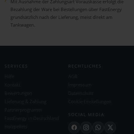
Mit Ausnahme der Zahlungsart Vorauskasse erfolgt die
Bezahlung der Ware bei Bestellungen über FastEnergy
grundsätzlich nach der Lieferung, meist direkt am
Tankwagen.
SERVICES
RECHTLICHES
Hilfe
AGB
Kontakt
Impressum
Bewertungen
Datenschutz
Lieferung & Zahlung
Cookie-Einstellungen
Partnerprogramm
SOCIAL MEDIA
FastEnergy in Deutschland
Holzpellets
Facebook
Instagram
WhatsApp
X