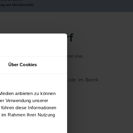
ung am Heizölmarkt
rk Gänserndorf
 Preishistorie, Charts, Preisprognose usw.
Über Cookies
it dem Heizöl-Preisrechner.
 Ort aus der unten stehenden Liste im Bezirk
 Medien anbieten zu können
Deutsch Wagram
hrer Verwendung unserer
Ebenthal
 führen diese Informationen
ie im Rahmen Ihrer Nutzung
Glinzendorf
Hauskirchen