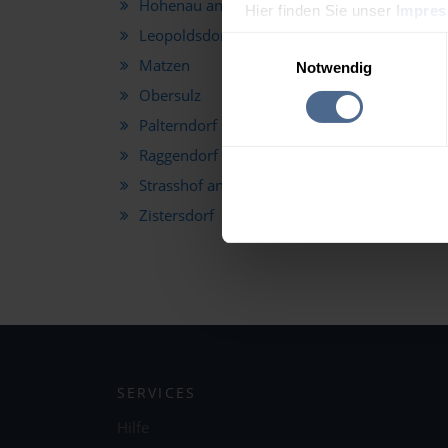
Hohenau an der March
Hoh
Hier finden Sie unser
Impre
Leopoldsdorf im Marchfelde
Mar
Einwilligungsauswahl
Matzen
Neu
Notwendig
Obersulz
Obe
Palterndorf
Pri
Raggendorf
Sch
Strasshof an der Nordbahn
Unt
Zistersdorf
SERVICES
Hilfe