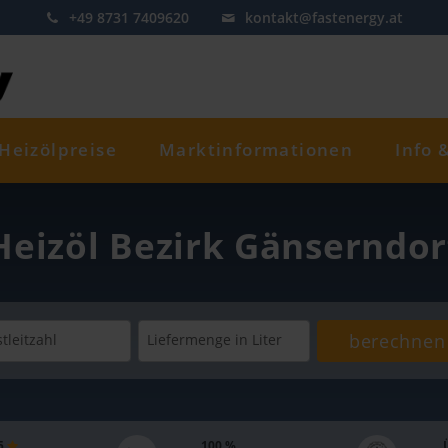
+49 8731 7409620
kontakt@fastenergy.at
Heizölpreise
Marktinformationen
Info 
Heizöl Bezirk Gänserndor
berechnen
tleitzahl
Liefermenge
in Liter
 5
100 %