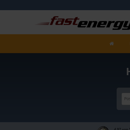
Pos
4,97 von