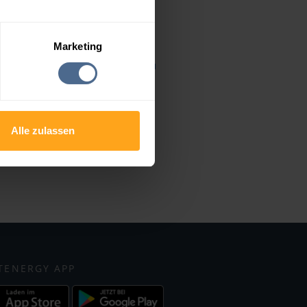
Lassee
Markgrafneusiedl
Obersiebenbrunn
Marketing
Orth an der Donau
Raasdorf
Stillfried
Weikendorf
Alle zulassen
TENERGY APP