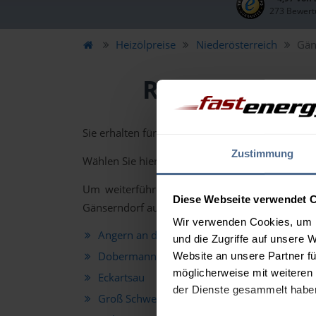
273 Bewert
Heizölpreise
Niederösterreich
Gän
Regionale Hei
Sie erhalten für alle Orte im Bezirk Gänserndorf
Zustimmung
Wählen Sie hierzu einen Ort aus untenstehender 
Um weiterführende Heizölpreis-Informationen
Diese Webseite verwendet 
Gänserndorf aus.
Wir verwenden Cookies, um I
Angern an der March
Aue
und die Zugriffe auf unsere 
Dobermannsdorf
Drö
Website an unsere Partner fü
möglicherweise mit weiteren
Eckartsau
Eng
der Dienste gesammelt habe
Groß Schweinbarth
Gro