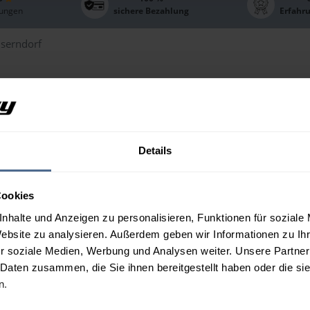
ungen
sichere Bezahlung
Erfahr
serndorf
zölpreis-Auswahl im Bezi
 individuelle Heizölpreise sowie weitere lokale Informationen wie
Details
Liste oder berechnen Sie gleich Ihr individuelles Preisangebot m
 und Charts zu Ihrem Ort zu erhalten, wählen Sie bitte einen
Cookies
nhalte und Anzeigen zu personalisieren, Funktionen für soziale
rsthal
Bad Pirawarth
Website zu analysieren. Außerdem geben wir Informationen zu I
sing
Dürnkrut
r soziale Medien, Werbung und Analysen weiter. Unsere Partner
 Daten zusammen, die Sie ihnen bereitgestellt haben oder die s
elhartstetten
Gänserndorf
n.
ß-Enzersdorf
Haringsee