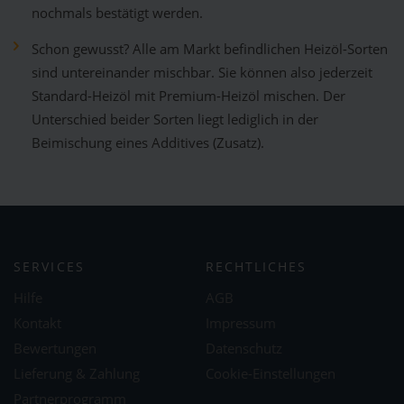
nochmals bestätigt werden.
Schon gewusst? Alle am Markt befindlichen Heizöl-Sorten
sind untereinander mischbar. Sie können also jederzeit
Standard-Heizöl mit Premium-Heizöl mischen. Der
Unterschied beider Sorten liegt lediglich in der
Beimischung eines Additives (Zusatz).
SERVICES
RECHTLICHES
Hilfe
AGB
Kontakt
Impressum
Bewertungen
Datenschutz
Lieferung & Zahlung
Cookie-Einstellungen
Partnerprogramm