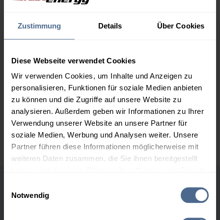
1.000 Liter
159,29 €
0,00 €
159,29 €
Zustimmung
Details
Über Cookies
2.000 Liter
154,96 €
0,00 €
154,96 €
Diese Webseite verwendet Cookies
3.000 Liter
153,40 €
0,00 €
153,40 €
Wir verwenden Cookies, um Inhalte und Anzeigen zu
personalisieren, Funktionen für soziale Medien anbieten
5.000 Liter
152,41 €
0,00 €
zu können und die Zugriffe auf unsere Website zu
152,41 €
analysieren. Außerdem geben wir Informationen zu Ihrer
Verwendung unserer Website an unsere Partner für
Preise für Heizöl in Standardqualität nach Ö-Norm C 1109 in € / 100
Liter inkl. MwSt. und Lieferung bei einer Lieferstelle.
soziale Medien, Werbung und Analysen weiter. Unsere
Partner führen diese Informationen möglicherweise mit
weiteren Daten zusammen, die Sie ihnen bereitgestellt
haben oder die sie im Rahmen Ihrer Nutzung der Dienste
gesammelt haben.
Einwilligungsauswahl
Höchst- und Tiefststände der
Notwendig
Heizölpreise in Hauskirchen
Hier finden Sie unser
Impressum
und unsere
Datenschutzerklärung
.