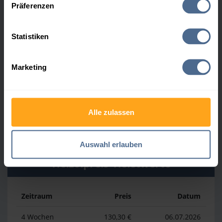
Präferenzen
Heizölpreis-Höchstwerte
Statistiken
Zeitraum
Preis
Datum
Marketing
4 Wochen
161,60 €
30.07.2026
3 Monate
165,20 €
05.05.2026
Alle zulassen
1 Jahr
186,39 €
07.04.2026
Auswahl erlauben
Heizölpreis-Tiefstwerte
Zeitraum
Preis
Datum
4 Wochen
130,30 €
06.07.2026