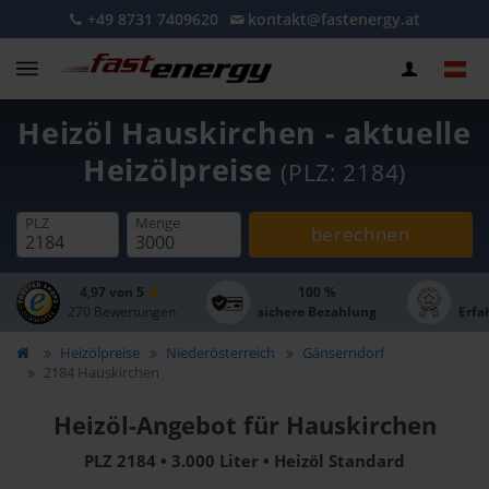
+49 8731 7409620
kontakt@fastenergy.at
Heizöl Hauskirchen - aktuelle
Heizölpreise
(PLZ: 2184)
PLZ
Menge
berechnen
4,97 von 5
100 %
270 Bewertungen
sichere Bezahlung
Erfa
Heizölpreise
Niederösterreich
Gänserndorf
2184 Hauskirchen
Heizöl-Angebot für Hauskirchen
PLZ 2184 • 3.000 Liter • Heizöl Standard