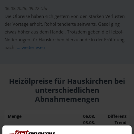
06.08.2026, 09:22 Uhr
Die Ölpreise haben sich gestern von den starken Verlusten
der Vortage erholt. Rohöl tendierte seitwärts, Gasöl ging
etwas höher aus dem Handel. Trotzdem geben die Heizöl-
Notierungen für Hauskirchen hierzulande in der Eröffnung
nach.
... weiterlesen
Heizölpreise für Hauskirchen bei
unterschiedlichen
Abnahmemengen
Menge
06.08.
Differenz
05.08.
Trend