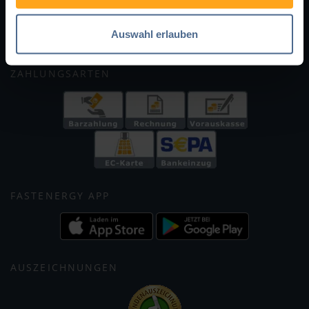
FastEnergy in Deutschland
Holzpellets
Facebook
Instagram
WhatsApp
X
Auswahl erlauben
ZAHLUNGSARTEN
FASTENERGY APP
AUSZEICHNUNGEN