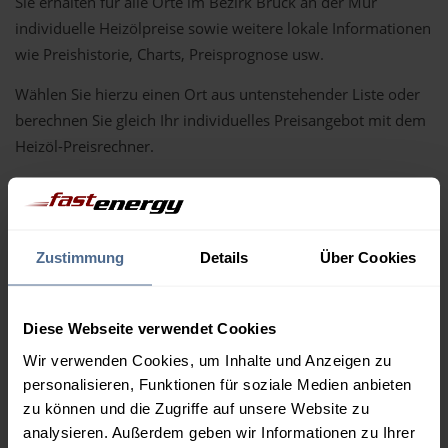
Sie erhalten für alle Orte im Bezirk Bruck an der Mur
individuelle Heizölpreise sowie weitere lokale Informationen
wie Preishistorie, Charts, Preisprognose usw.
Wählen Sie hierzu einen Ort aus untenstehender Liste oder
berechnen Sie gleich Ihr individuelles Preisangebot mit dem
Heizöl-Preisrechner.
Um weiterführende Heizölpreis-Informationen und Charts
zu Ihrem Ort zu erhalten, wählen Sie bitte einen Ort aus der
unten stehenden Liste im Bezirk Bruck an der Mur aus.
Zustimmung
Details
Über Cookies
Aflenz Kurort
Au
Breitenau
Bruck an der Mur
Diese Webseite verwendet Cookies
Etmißl
Gollrad
Wir verwenden Cookies, um Inhalte und Anzeigen zu
Gußwerk
Kapfenberg
personalisieren, Funktionen für soziale Medien anbieten
Mariazell
Mixnitz
zu können und die Zugriffe auf unsere Website zu
Pernegg an der Mur
Seewiesen
analysieren. Außerdem geben wir Informationen zu Ihrer