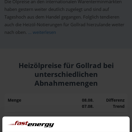
Die Ölpreise an den internationalen Warenterminmärkten
haben gestern weiter deutlich zugelegt und sind auf
Tageshoch aus dem Handel gegangen. Folglich tendieren
auch die Heizöl-Notierungen für Gollrad hierzulande weiter
nach oben.
... weiterlesen
Heizölpreise für Gollrad bei
unterschiedlichen
Abnahmemengen
Menge
08.08.
Differenz
07.08.
Trend
1.000 Liter
164,64 €
0,00 €
164,64 €