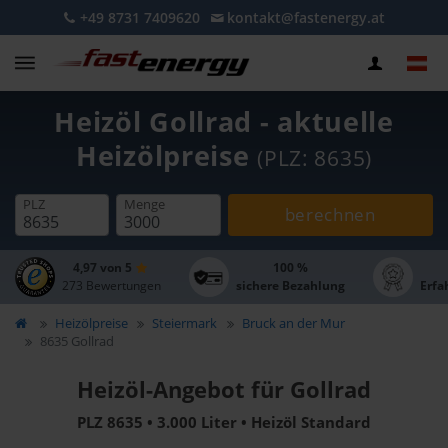
+49 8731 7409620
kontakt@fastenergy.at
Heizöl Gollrad - aktuelle
Heizölpreise
(PLZ: 8635)
PLZ
Menge
berechnen
4,97 von 5
100 %
273 Bewertungen
sichere Bezahlung
Erfa
Heizölpreise
Steiermark
Bruck an der Mur
8635 Gollrad
Heizöl-Angebot für Gollrad
PLZ 8635 • 3.000 Liter • Heizöl Standard