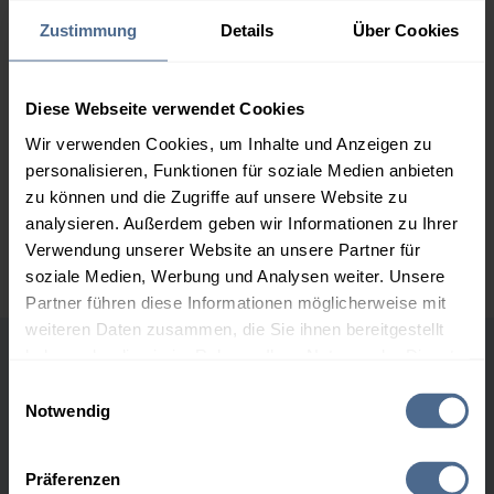
2.000 Liter
160,28 €
0,00 €
Zustimmung
Details
Über Cookies
160,28 €
3.000 Liter
158,21 €
0,00 €
Diese Webseite verwendet Cookies
158,21 €
Wir verwenden Cookies, um Inhalte und Anzeigen zu
5.000 Liter
156,70 €
0,00 €
personalisieren, Funktionen für soziale Medien anbieten
156,70 €
zu können und die Zugriffe auf unsere Website zu
analysieren. Außerdem geben wir Informationen zu Ihrer
Preise für Heizöl in Standardqualität nach Ö-Norm C 1109 in € / 100
Liter inkl. MwSt. und Lieferung bei einer Lieferstelle.
Verwendung unserer Website an unsere Partner für
soziale Medien, Werbung und Analysen weiter. Unsere
Partner führen diese Informationen möglicherweise mit
weiteren Daten zusammen, die Sie ihnen bereitgestellt
haben oder die sie im Rahmen Ihrer Nutzung der Dienste
Höchst- und Tiefststände der
gesammelt haben.
Einwilligungsauswahl
Heizölpreise in Gollrad
Notwendig
Hier finden Sie unser
Impressum
und unsere
Datenschutzerklärung
.
Präferenzen