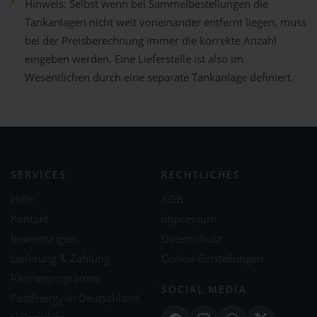
Hinweis: Selbst wenn bei Sammelbestellungen die
Tankanlagen nicht weit voneinander entfernt liegen, muss
bei der Preisberechnung immer die korrekte Anzahl
eingeben werden. Eine Lieferstelle ist also im
Wesentlichen durch eine separate Tankanlage definiert.
SERVICES
RECHTLICHES
Hilfe
AGB
Kontakt
Impressum
Bewertungen
Datenschutz
Lieferung & Zahlung
Cookie-Einstellungen
Partnerprogramm
SOCIAL MEDIA
FastEnergy in Deutschland