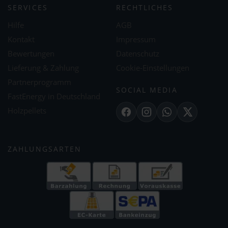
SERVICES
RECHTLICHES
Hilfe
AGB
Kontakt
Impressum
Bewertungen
Datenschutz
Lieferung & Zahlung
Cookie-Einstellungen
Partnerprogramm
SOCIAL MEDIA
FastEnergy in Deutschland
Holzpellets
Facebook
Instagram
WhatsApp
X
ZAHLUNGSARTEN