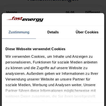
Menge
06.08.
Differenz
05.08.
Trend
1.000 Liter
194,24 €
– 0,60 €
Zustimmung
Details
Über Cookies
194,84 €
2.000 Liter
189,89 €
– 0,60 €
190,49 €
Diese Webseite verwendet Cookies
Wir verwenden Cookies, um Inhalte und Anzeigen zu
3.000 Liter
187,82 €
– 0,60 €
personalisieren, Funktionen für soziale Medien anbieten
188,42 €
zu können und die Zugriffe auf unsere Website zu
5.000 Liter
186,30 €
– 0,60 €
analysieren. Außerdem geben wir Informationen zu Ihrer
186,90 €
Verwendung unserer Website an unsere Partner für
soziale Medien, Werbung und Analysen weiter. Unsere
Preise für Heizöl in Standardqualität nach Ö-Norm C 1109 in € / 100
Partner führen diese Informationen möglicherweise mit
Liter inkl. MwSt. und Lieferung bei einer Lieferstelle.
weiteren Daten zusammen, die Sie ihnen bereitgestellt
haben oder die sie im Rahmen Ihrer Nutzung der Dienste