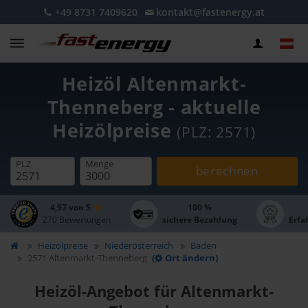
+49 8731 7409620
kontakt@fastenergy.at
Heizöl Altenmarkt-
Thenneberg - aktuelle
Heizölpreise
(PLZ: 2571)
PLZ
Menge
berechnen
4,97 von 5
100 %
270 Bewertungen
sichere Bezahlung
Erfa
Heizölpreise
Niederösterreich
Baden
2571 Altenmarkt-Thenneberg
(
Ort ändern)
Heizöl-Angebot für Altenmarkt-