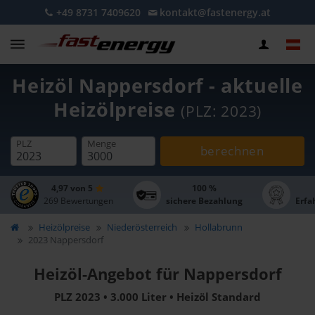
+49 8731 7409620
kontakt@fastenergy.at
Heizöl Nappersdorf - aktuelle
Heizölpreise
(PLZ: 2023)
PLZ
Menge
berechnen
4,97 von 5
100 %
269 Bewertungen
sichere Bezahlung
Erfa
Heizölpreise
Niederösterreich
Hollabrunn
2023 Nappersdorf
Heizöl-Angebot für Nappersdorf
PLZ 2023 • 3.000 Liter • Heizöl Standard