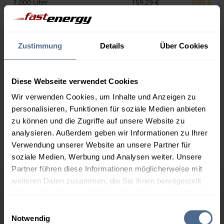
1.000 Liter
159,29 €
0,00 €
159,29 €
2.000 Liter
154,96 €
0,00 €
154,96 €
Zustimmung
Details
Über Cookies
3.000 Liter
153,40 €
0,00 €
153,40 €
Diese Webseite verwendet Cookies
Wir verwenden Cookies, um Inhalte und Anzeigen zu
5.000 Liter
152,41 €
0,00 €
152,41 €
personalisieren, Funktionen für soziale Medien anbieten
zu können und die Zugriffe auf unsere Website zu
Preise für Heizöl in Standardqualität nach Ö-Norm C 1109 in € / 100
analysieren. Außerdem geben wir Informationen zu Ihrer
Liter inkl. MwSt. und Lieferung bei einer Lieferstelle.
Verwendung unserer Website an unsere Partner für
soziale Medien, Werbung und Analysen weiter. Unsere
Partner führen diese Informationen möglicherweise mit
weiteren Daten zusammen, die Sie ihnen bereitgestellt
haben oder die sie im Rahmen Ihrer Nutzung der Dienste
Höchst- und Tiefststände der
gesammelt haben.
Einwilligungsauswahl
Heizölpreise in Nappersdorf
Notwendig