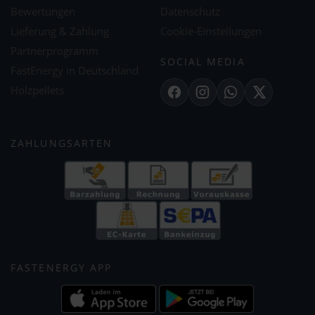
Bewertungen
Datenschutz
Lieferung & Zahlung
Cookie-Einstellungen
Partnerprogramm
SOCIAL MEDIA
FastEnergy in Deutschland
Holzpellets
Facebook
Instagram
WhatsApp
X
ZAHLUNGSARTEN
FASTENERGY APP