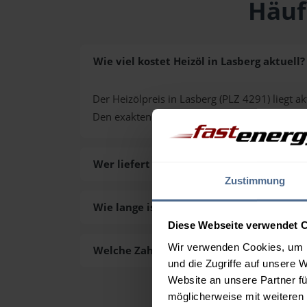
Häuf
Wie viel kostet Heizöl in Lasberg aktuell?
Der Heizölpreis in Lasberg (PLZ 4291) liegt ak
Den exakten Preis für Ihre Wunschmenge erh
Wer liefert das Heizöl in Lasberg aus?
Zustimmung
Wie lange ist die Lieferzeit des Heizöls in
Diese Webseite verwendet 
Wir verwenden Cookies, um I
Welche Zahlungsarten gibt es?
und die Zugriffe auf unsere 
Website an unsere Partner fü
möglicherweise mit weiteren