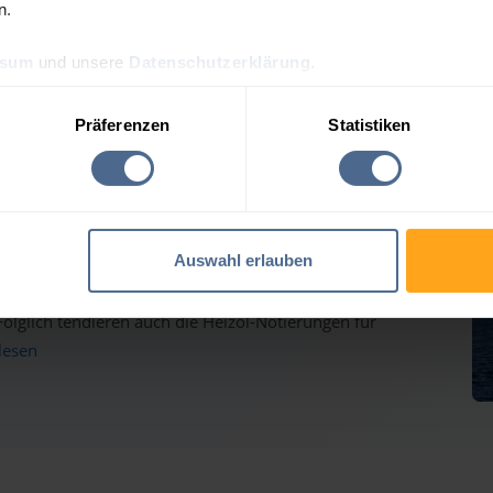
n.
ssum
und unsere
Datenschutzerklärung
.
preis-Tagesprognose für 
Präferenzen
Statistiken
auf dem Weg nach oben - Heizölpreise ziehen ebenfalls
Auswahl erlauben
inmärkten haben gestern weiter deutlich zugelegt und
lglich tendieren auch die Heizöl-Notierungen für
rlesen