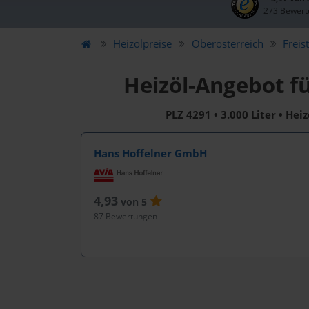
273 Bewert
Heizölpreise
Oberösterreich
Freis
Heizöl-Angebot f
PLZ 4291 • 3.000 Liter • Hei
Hans Hoffelner GmbH
4,93
von 5
87 Bewertungen