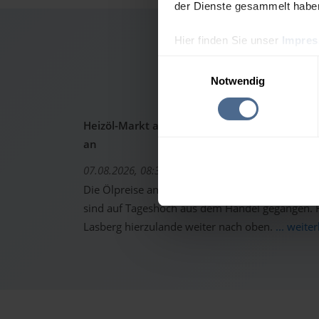
der Dienste gesammelt habe
Hier finden Sie unser
Impre
Heizöl
Einwilligungsauswahl
Notwendig
Heizöl-Markt aktuell: Ölpreise schon wieder 
an
07.08.2026, 08:37 Uhr
Die Ölpreise an den internationalen Warenterm
sind auf Tageshoch aus dem Handel gegangen. Fo
Lasberg hierzulande weiter nach oben.
... weite