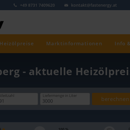
+49 8731 7409620
kontakt@fastenergy.at
Heizölpreise
Marktinformationen
Info 
berg - aktuelle Heizölpre
tleitzahl
Liefermenge
in Liter
berechnen
 5
100 %