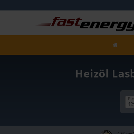
Heizöl Las
Pos
4,97 von