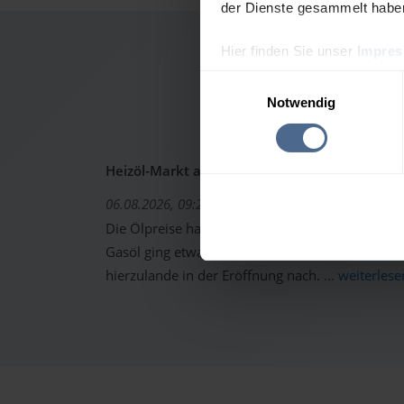
der Dienste gesammelt habe
Hier finden Sie unser
Impre
Heizöl
Einwilligungsauswahl
Notwendig
Heizöl-Markt aktuell: Ölpreise erholen sich -
06.08.2026, 09:22 Uhr
Die Ölpreise haben sich gestern von den starken 
Gasöl ging etwas höher aus dem Handel. Trotzd
hierzulande in der Eröffnung nach.
... weiterlese