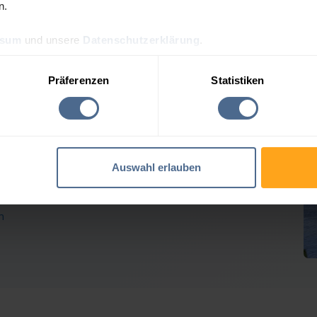
n.
ssum
und unsere
Datenschutzerklärung
.
preis-Tagesprognose für P
Präferenzen
Statistiken
 Heizölpreise geben weiter nach
Auswahl erlauben
Verlusten der Vortage erholt. Rohöl tendierte seitwärts,
em geben die Heizöl-Notierungen für Partenen
n