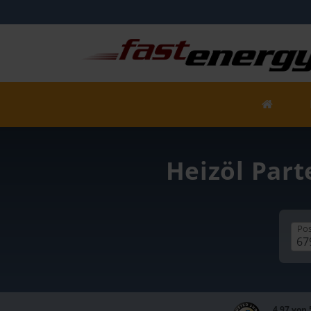
Heizöl Part
Pos
4,97 von