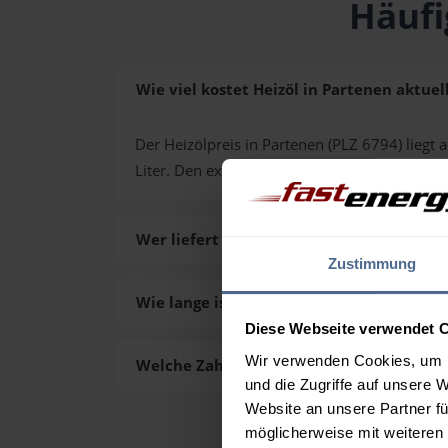
Häufi
Wie viel kostet Heizöl in Partenen aktuel
Der Heizölpreis in Partenen (PLZ 6794) liegt a
Liter. Den exakten Preis für Ihre Wunschmen
Wer liefert das Heizöl in Partenen aus?
Zustimmung
Wie lange ist die Lieferzeit des Heizöls i
Diese Webseite verwendet 
Wir verwenden Cookies, um I
Welche Zahlungsarten gibt es?
und die Zugriffe auf unsere 
Website an unsere Partner fü
möglicherweise mit weiteren