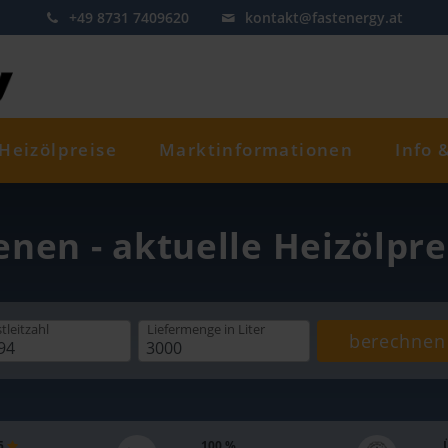
+49 8731 7409620
kontakt@fastenergy.at
Heizölpreise
Marktinformationen
Info 
enen - aktuelle Heizölpr
tleitzahl
Liefermenge
in Liter
berechnen
 5
100 %