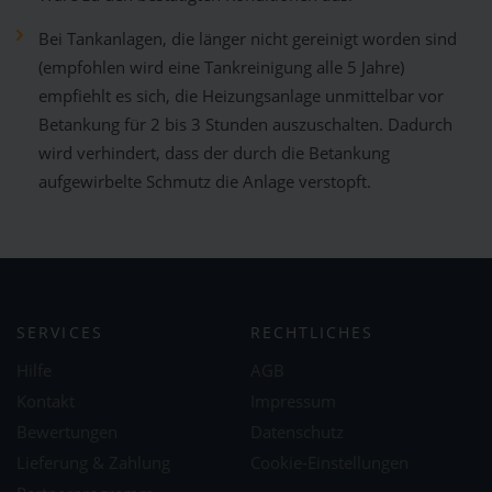
Bei Tankanlagen, die länger nicht gereinigt worden sind
(empfohlen wird eine Tankreinigung alle 5 Jahre)
empfiehlt es sich, die Heizungsanlage unmittelbar vor
Betankung für 2 bis 3 Stunden auszuschalten. Dadurch
wird verhindert, dass der durch die Betankung
aufgewirbelte Schmutz die Anlage verstopft.
SERVICES
RECHTLICHES
Hilfe
AGB
Kontakt
Impressum
Bewertungen
Datenschutz
Lieferung & Zahlung
Cookie-Einstellungen