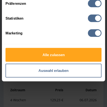
Präferenzen
Heizölpreis-Höchstwerte
Statistiken
Zeitraum
Preis
Datum
Marketing
4 Wochen
161,22 €
30.07.2026
3 Monate
166,43 €
06.05.2026
1 Jahr
196,42 €
03.04.2026
Alle zulassen
Auswahl erlauben
Heizölpreis-Tiefstwerte
Zeitraum
Preis
Datum
4 Wochen
129,23 €
06.07.2026