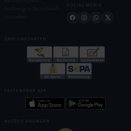
Partnerprogramm
SOCIAL MEDIA
FastEnergy in Deutschland
Holzpellets
Facebook
Instagram
WhatsApp
X
ZAHLUNGSARTEN
FASTENERGY APP
AUSZEICHNUNGEN