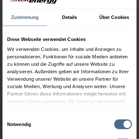
162,58 €
2.000 Liter
157,07 €
0,00 €
Zustimmung
Details
Über Cookies
157,07 €
3.000 Liter
155,23 €
0,00 €
Diese Webseite verwendet Cookies
155,23 €
Wir verwenden Cookies, um Inhalte und Anzeigen zu
5.000 Liter
153,76 €
0,00 €
personalisieren, Funktionen für soziale Medien anbieten
153,76 €
zu können und die Zugriffe auf unsere Website zu
analysieren. Außerdem geben wir Informationen zu Ihrer
Preise für Heizöl in Standardqualität nach Ö-Norm C 1109 in € / 100
Liter inkl. MwSt. und Lieferung bei einer Lieferstelle.
Verwendung unserer Website an unsere Partner für
soziale Medien, Werbung und Analysen weiter. Unsere
Partner führen diese Informationen möglicherweise mit
weiteren Daten zusammen, die Sie ihnen bereitgestellt
haben oder die sie im Rahmen Ihrer Nutzung der Dienste
Höchst- und Tiefststände der
gesammelt haben.
Einwilligungsauswahl
Heizölpreise in Neufelden
Notwendig
Hier finden Sie unser
Impressum
und unsere
Datenschutzerklärung
.