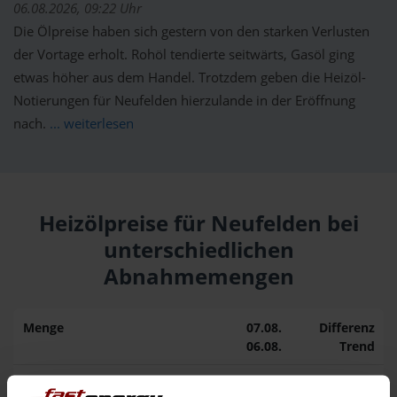
06.08.2026, 09:22 Uhr
Die Ölpreise haben sich gestern von den starken Verlusten
der Vortage erholt. Rohöl tendierte seitwärts, Gasöl ging
etwas höher aus dem Handel. Trotzdem geben die Heizöl-
Notierungen für Neufelden hierzulande in der Eröffnung
nach.
... weiterlesen
Heizölpreise für Neufelden bei
unterschiedlichen
Abnahmemengen
Menge
07.08.
Differenz
06.08.
Trend
1.000 Liter
162,58 €
0,00 €