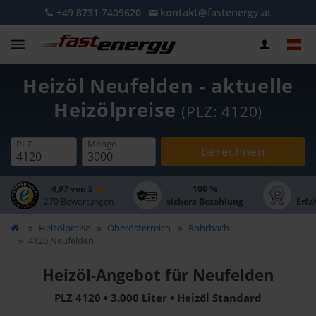
+49 8731 7409620
kontakt@fastenergy.at
Heizöl Neufelden - aktuelle
Heizölpreise
(PLZ: 4120)
PLZ
Menge
berechnen
4,97 von 5
100 %
270 Bewertungen
sichere Bezahlung
Erfa
Heizölpreise
Oberösterreich
Rohrbach
4120 Neufelden
Heizöl-Angebot für Neufelden
PLZ 4120 • 3.000 Liter • Heizöl Standard