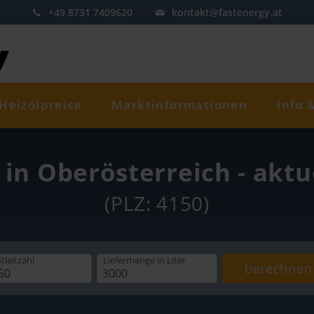
+49 8731 7409620
kontakt@fastenergy.at
Heizölpreise
Marktinformationen
Info 
in Oberösterreich - aktu
(PLZ: 4150)
tleitzahl
Liefermenge
in Liter
berechnen