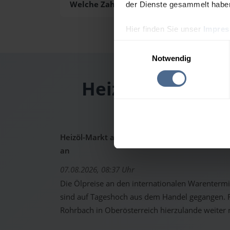
Welche Zahlungsarten gibt es?
der Dienste gesammelt habe
Hier finden Sie unser
Impre
Einwilligungsauswahl
Notwendig
Heizölpreis-Tag
Heizöl-Markt aktuell: Ölpreise schon wieder 
an
07.08.2026, 08:37 Uhr
Die Ölpreise an den internationalen Warenterm
sind auf Tageshoch aus dem Handel gegangen. Fo
Rohrbach in Oberösterreich hierzulande weiter