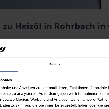
 zu Heizöl in Rohrbach in
rösterreich aktuell?
 (PLZ 4150) liegt aktuell bei
153,25 € / 100 Liter
inklusive Liefe
reis für Ihre Wunschmenge erhalten Sie über unseren
Preisrechne
Details
erösterreich aus?
Cookies
nhalte und Anzeigen zu personalisieren, Funktionen für soziale
Website zu analysieren. Außerdem geben wir Informationen zu I
in Rohrbach in Oberösterreich?
r soziale Medien, Werbung und Analysen weiter. Unsere Partner
 Daten zusammen, die Sie ihnen bereitgestellt haben oder die s