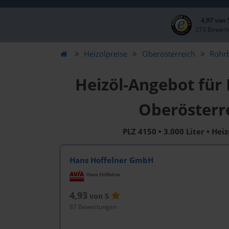
4,97 von
273 Bewert
Heizölpreise
Oberösterreich
Rohr
Heizöl-Angebot für
Oberösterr
PLZ 4150 • 3.000 Liter • Hei
Hans Hoffelner GmbH
4,93
von 5
87 Bewertungen