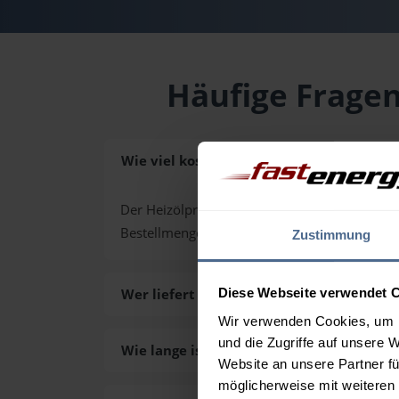
Häufige Fragen
Wie viel kostet Heizöl in Rohrbach in Obe
Der Heizölpreis in Rohrbach in Oberösterreich
Bestellmenge von 3.000 Liter. Den exakten P
Zustimmung
Wer liefert das Heizöl in Rohrbach in Ob
Diese Webseite verwendet 
Wir verwenden Cookies, um I
und die Zugriffe auf unsere 
Wie lange ist die Lieferzeit des Heizöls 
Website an unsere Partner fü
möglicherweise mit weiteren