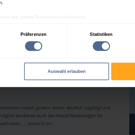
n.
ssum
und unsere
Datenschutzerklärung
.
Präferenzen
Statistiken
esprognose für Rohrbach i
Auswahl erlauben
auf dem Weg nach oben - Heizölpreise ziehen ebenfalls
inmärkten haben gestern weiter deutlich zugelegt und
lglich tendieren auch die Heizöl-Notierungen für
 nach oben.
... weiterlesen