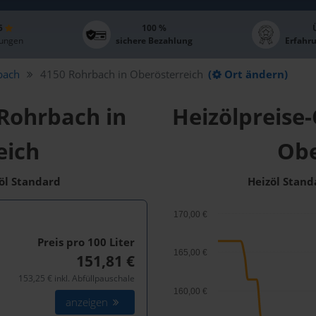
 5
100 %
ungen
sichere Bezahlung
Erfahr
bach
4150 Rohrbach in Oberösterreich
(
Ort ändern)
 Rohrbach in
Heizölpreise-
eich
Obe
zöl Standard
Heizöl Stand
170,00 €
Preis pro 100
Liter
165,00 €
151,81 €
153,25 € inkl. Abfüllpauschale
160,00 €
anzeigen