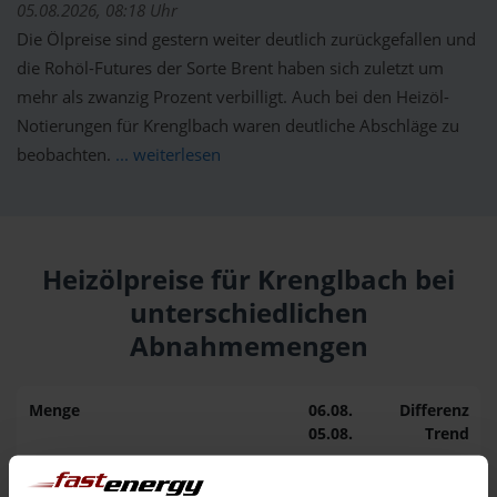
05.08.2026, 08:18 Uhr
Die Ölpreise sind gestern weiter deutlich zurückgefallen und
die Rohöl-Futures der Sorte Brent haben sich zuletzt um
mehr als zwanzig Prozent verbilligt. Auch bei den Heizöl-
Notierungen für Krenglbach waren deutliche Abschläge zu
beobachten.
... weiterlesen
Heizölpreise für Krenglbach bei
unterschiedlichen
Abnahmemengen
Menge
06.08.
Differenz
05.08.
Trend
1.000 Liter
162,44 €
0,00 €