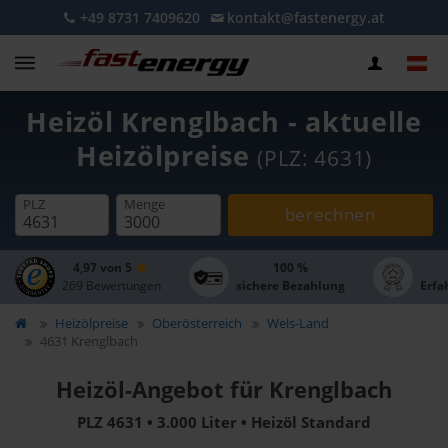
+49 8731 7409620
kontakt@fastenergy.at
Heizöl Krenglbach - aktuelle
Heizölpreise
(PLZ: 4631)
PLZ
Menge
berechnen
4,97 von 5
100 %
269 Bewertungen
sichere Bezahlung
Erfa
Heizölpreise
Oberösterreich
Wels-Land
4631 Krenglbach
Heizöl-Angebot für Krenglbach
PLZ 4631 • 3.000 Liter • Heizöl Standard