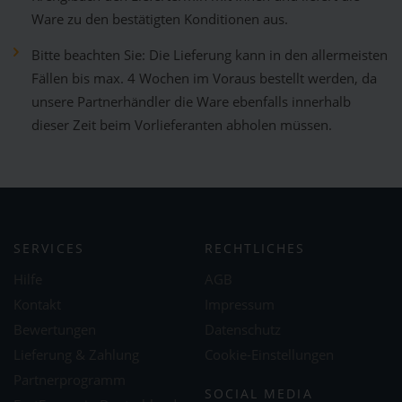
Ware zu den bestätigten Konditionen aus.
Bitte beachten Sie: Die Lieferung kann in den allermeisten
Fällen bis max. 4 Wochen im Voraus bestellt werden, da
unsere Partnerhändler die Ware ebenfalls innerhalb
dieser Zeit beim Vorlieferanten abholen müssen.
SERVICES
RECHTLICHES
Hilfe
AGB
Kontakt
Impressum
Bewertungen
Datenschutz
Lieferung & Zahlung
Cookie-Einstellungen
Partnerprogramm
SOCIAL MEDIA