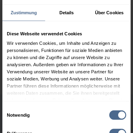
162,44 €
Zustimmung
Details
Über Cookies
2.000 Liter
157,05 €
0,00 €
157,05 €
3.000 Liter
155,25 €
0,00 €
Diese Webseite verwendet Cookies
155,25 €
Wir verwenden Cookies, um Inhalte und Anzeigen zu
personalisieren, Funktionen für soziale Medien anbieten
5.000 Liter
153,81 €
0,00 €
zu können und die Zugriffe auf unsere Website zu
153,81 €
analysieren. Außerdem geben wir Informationen zu Ihrer
Preise für Heizöl in Standardqualität nach Ö-Norm C 1109 in € / 100
Verwendung unserer Website an unsere Partner für
Liter inkl. MwSt. und Lieferung bei einer Lieferstelle.
soziale Medien, Werbung und Analysen weiter. Unsere
Partner führen diese Informationen möglicherweise mit
weiteren Daten zusammen, die Sie ihnen bereitgestellt
haben oder die sie im Rahmen Ihrer Nutzung der Dienste
gesammelt haben.
Einwilligungsauswahl
Höchst- und Tiefststände der
Notwendig
Heizölpreise in Krenglbach
Hier finden Sie unser
Impressum
und unsere
Datenschutzerklärung
.