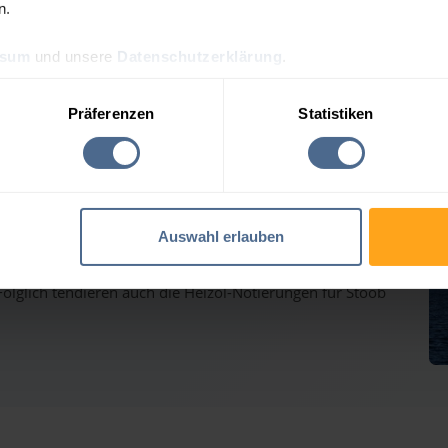
n.
ssum
und unsere
Datenschutzerklärung
.
lpreis-Tagesprognose für
Präferenzen
Statistiken
auf dem Weg nach oben - Heizölpreise ziehen ebenfalls
Auswahl erlauben
inmärkten haben gestern weiter deutlich zugelegt und
lglich tendieren auch die Heizöl-Notierungen für Stoob