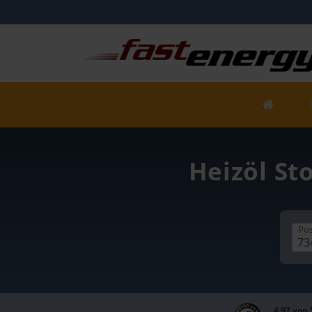
Heizöl St
Pos
4,97 von