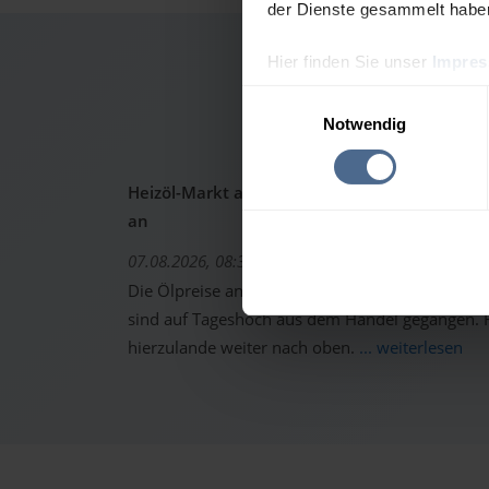
der Dienste gesammelt habe
Hier finden Sie unser
Impre
Heizö
Einwilligungsauswahl
Notwendig
Heizöl-Markt aktuell: Ölpreise schon wieder 
an
07.08.2026, 08:37 Uhr
Die Ölpreise an den internationalen Warenterm
sind auf Tageshoch aus dem Handel gegangen. Fo
hierzulande weiter nach oben.
... weiterlesen