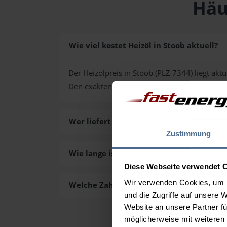
Häu
Wie viel kostet Heizöl in Stoob aktuell?
Der Heizölpreis in Stoob (PLZ 7344) liegt aktu
Den exakten Preis für Ihre Wunschmenge erh
Wer liefert das Heizöl in Stoob aus?
Zustimmung
Wie lange ist die Lieferzeit des Heizöls in
Diese Webseite verwendet 
Wir verwenden Cookies, um I
Welche Zahlungsarten gibt es?
und die Zugriffe auf unsere 
Website an unsere Partner fü
möglicherweise mit weiteren