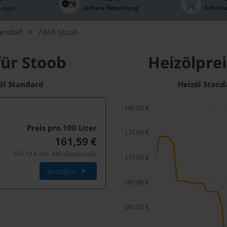
ungen
sichere Bezahlung
Erfahr
endorf
7344 Stoob
für Stoob
Heizölprei
zöl Standard
Heizöl Stand
180,00 €
Preis pro 100
Liter
175,00 €
161,59 €
163,19 € inkl. Abfüllpauschale
170,00 €
anzeigen
165,00 €
160,00 €