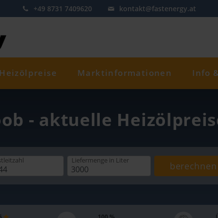
+49 8731 7409620
kontakt@fastenergy.at
Heizölpreise
Marktinformationen
Info 
oob - aktuelle Heizölprei
tleitzahl
Liefermenge
in Liter
berechnen
 5
100 %