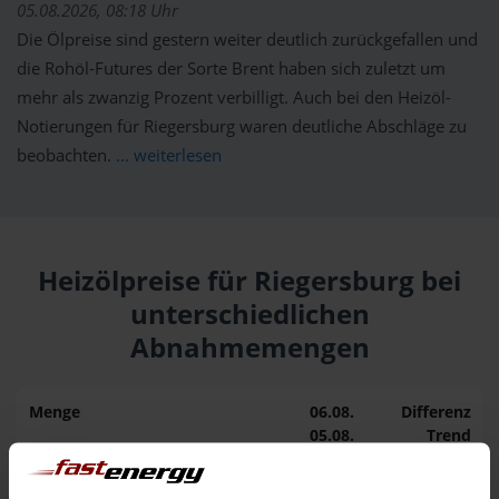
05.08.2026, 08:18 Uhr
Die Ölpreise sind gestern weiter deutlich zurückgefallen und
die Rohöl-Futures der Sorte Brent haben sich zuletzt um
mehr als zwanzig Prozent verbilligt. Auch bei den Heizöl-
Notierungen für Riegersburg waren deutliche Abschläge zu
beobachten.
... weiterlesen
Heizölpreise für Riegersburg bei
unterschiedlichen
Abnahmemengen
Menge
06.08.
Differenz
05.08.
Trend
1.000 Liter
166,06 €
0,00 €