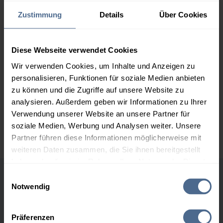
166,06 €
Zustimmung
Details
Über Cookies
2.000 Liter
161,70 €
0,00 €
161,70 €
Diese Webseite verwendet Cookies
3.000 Liter
159,63 €
0,00 €
Wir verwenden Cookies, um Inhalte und Anzeigen zu
159,63 €
personalisieren, Funktionen für soziale Medien anbieten
5.000 Liter
158,11 €
0,00 €
zu können und die Zugriffe auf unsere Website zu
158,11 €
analysieren. Außerdem geben wir Informationen zu Ihrer
Verwendung unserer Website an unsere Partner für
Preise für Heizöl in Standardqualität nach Ö-Norm C 1109 in € / 100
soziale Medien, Werbung und Analysen weiter. Unsere
Liter inkl. MwSt. und Lieferung bei einer Lieferstelle.
Partner führen diese Informationen möglicherweise mit
weiteren Daten zusammen, die Sie ihnen bereitgestellt
haben oder die sie im Rahmen Ihrer Nutzung der Dienste
gesammelt haben.
Einwilligungsauswahl
Höchst- und Tiefststände der
Notwendig
Hier finden Sie unser
Impressum
und unsere
Heizölpreise in Riegersburg
Datenschutzerklärung
.
Präferenzen