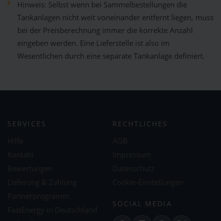
Hinweis: Selbst wenn bei Sammelbestellungen die
Tankanlagen nicht weit voneinander entfernt liegen, muss
bei der Preisberechnung immer die korrekte Anzahl
eingeben werden. Eine Lieferstelle ist also im
Wesentlichen durch eine separate Tankanlage definiert.
SERVICES
RECHTLICHES
Hilfe
AGB
Kontakt
Impressum
Bewertungen
Datenschutz
Lieferung & Zahlung
Cookie-Einstellungen
Partnerprogramm
SOCIAL MEDIA
FastEnergy in Deutschland