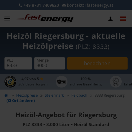
+49 8731 7409620
kontakt@fastenergy.at
Heizöl Riegersburg - aktuelle
Heizölpreise
(PLZ: 8333)
PLZ
Menge
berechnen
4,97 von 5
100 %
269 Bewertungen
sichere Bezahlung
Erfa
Heizölpreise
Steiermark
Feldbach
8333 Riegersburg
(
Ort ändern)
Heizöl-Angebot für Riegersburg
PLZ 8333 • 3.000 Liter • Heizöl Standard