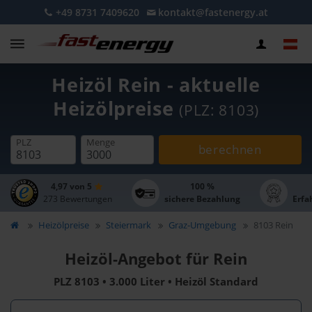
+49 8731 7409620
kontakt@fastenergy.at
Heizöl Rein - aktuelle
Heizölpreise
(PLZ: 8103)
PLZ
Menge
berechnen
4,97 von 5
100 %
273 Bewertungen
sichere Bezahlung
Erfa
Heizölpreise
Steiermark
Graz-Umgebung
8103 Rein
Heizöl-Angebot für Rein
PLZ 8103 • 3.000 Liter • Heizöl Standard