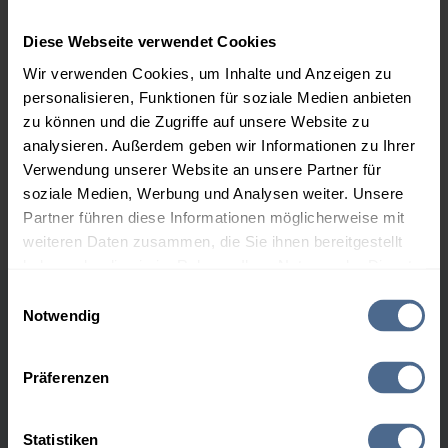
2.000 Liter
160,28 €
0,00 €
160,28 €
Diese Webseite verwendet Cookies
3.000 Liter
158,21 €
0,00 €
Wir verwenden Cookies, um Inhalte und Anzeigen zu
158,21 €
personalisieren, Funktionen für soziale Medien anbieten
zu können und die Zugriffe auf unsere Website zu
5.000 Liter
156,70 €
0,00 €
analysieren. Außerdem geben wir Informationen zu Ihrer
156,70 €
Verwendung unserer Website an unsere Partner für
Preise für Heizöl in Standardqualität nach Ö-Norm C 1109 in € / 100
soziale Medien, Werbung und Analysen weiter. Unsere
Liter inkl. MwSt. und Lieferung bei einer Lieferstelle.
Partner führen diese Informationen möglicherweise mit
weiteren Daten zusammen, die Sie ihnen bereitgestellt
haben oder die sie im Rahmen Ihrer Nutzung der Dienste
gesammelt haben.
Einwilligungsauswahl
Notwendig
Höchst- und Tiefststände der
Hier finden Sie unser
Impressum
und unsere
Heizölpreise in Rein
Datenschutzerklärung
.
Präferenzen
Heizölpreis-Höchstwerte
Statistiken