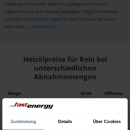
haben gestern weiter deutlich zugelegt und sind auf
Tageshoch aus dem Handel gegangen. Folglich tendieren
auch die Heizöl-Notierungen für Rein hierzulande weiter
nach oben.
... weiterlesen
Heizölpreise für Rein bei
unterschiedlichen
Abnahmemengen
Menge
08.08.
Differenz
07.08.
Trend
1.000 Liter
164,64 €
0,00 €
164,64 €
Zustimmung
Details
Über Cookies