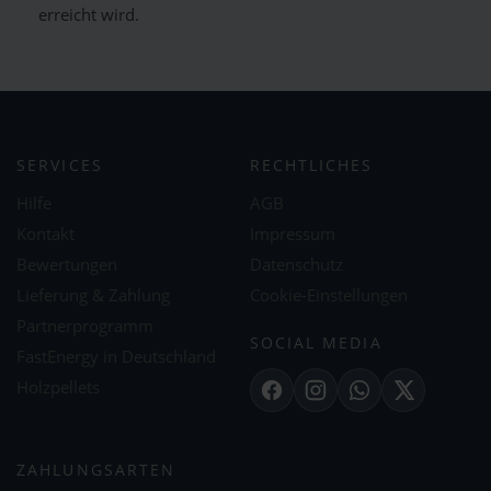
erreicht wird.
SERVICES
RECHTLICHES
Hilfe
AGB
Kontakt
Impressum
Bewertungen
Datenschutz
Lieferung & Zahlung
Cookie-Einstellungen
Partnerprogramm
SOCIAL MEDIA
FastEnergy in Deutschland
Holzpellets
Facebook
Instagram
WhatsApp
X
ZAHLUNGSARTEN