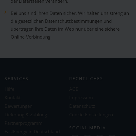
der Lieferstellen verändern.
Bei uns sind Ihren Daten sicher. Wir halten uns streng an
die gesetzlichen Datenschutzbestimmungen und
übertragen Ihre Daten im Web nur über eine sichere
Online-Verbindung.
SERVICES
RECHTLICHES
Hilfe
AGB
Kontakt
Impressum
Bewertungen
Datenschutz
Lieferung & Zahlung
Cookie-Einstellungen
Partnerprogramm
SOCIAL MEDIA
FastEnergy in Deutschland