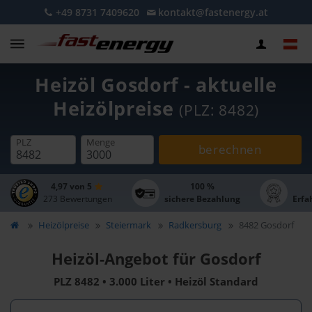
+49 8731 7409620
kontakt@fastenergy.at
Heizöl Gosdorf - aktuelle
Heizölpreise
(PLZ: 8482)
PLZ
Menge
berechnen
4,97 von 5
100 %
273 Bewertungen
sichere Bezahlung
Erfa
Heizölpreise
Steiermark
Radkersburg
8482 Gosdorf
Heizöl-Angebot für Gosdorf
PLZ 8482 • 3.000 Liter • Heizöl Standard