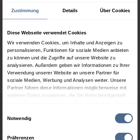
2.000 Liter
160,28 €
– 0,22 €
Zustimmung
Details
Über Cookies
160,50 €
3.000 Liter
158,21 €
– 0,22 €
Diese Webseite verwendet Cookies
158,43 €
Wir verwenden Cookies, um Inhalte und Anzeigen zu
5.000 Liter
156,70 €
– 0,22 €
personalisieren, Funktionen für soziale Medien anbieten
156,91 €
zu können und die Zugriffe auf unsere Website zu
analysieren. Außerdem geben wir Informationen zu Ihrer
Preise für Heizöl in Standardqualität nach Ö-Norm C 1109 in € / 100
Verwendung unserer Website an unsere Partner für
Liter inkl. MwSt. und Lieferung bei einer Lieferstelle.
soziale Medien, Werbung und Analysen weiter. Unsere
Partner führen diese Informationen möglicherweise mit
weiteren Daten zusammen, die Sie ihnen bereitgestellt
haben oder die sie im Rahmen Ihrer Nutzung der Dienste
Höchst- und Tiefststände der
gesammelt haben.
Einwilligungsauswahl
Notwendig
Heizölpreise in Gosdorf
Hier finden Sie unser
Impressum
und unsere
Datenschutzerklärung
.
Präferenzen