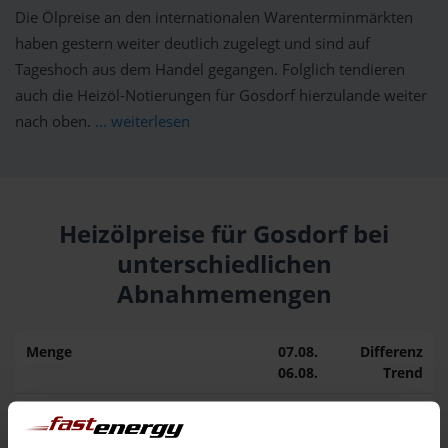
Die Ölpreise an den internationalen Warenterminmärkten
haben gestern weiter deutlich zugelegt und sind auf
Tageshoch aus dem Handel gegangen. Folglich tendieren
auch die Heizöl-Notierungen für Gosdorf hierzulande weiter
nach oben.
... weiterlesen
Heizölpreise für Gosdorf bei
unterschiedlichen
Abnahmemengen
Menge
07.08.
Differenz
06.08.
Trend
1.000 Liter
164,64 €
– 0,22 €
164,86 €