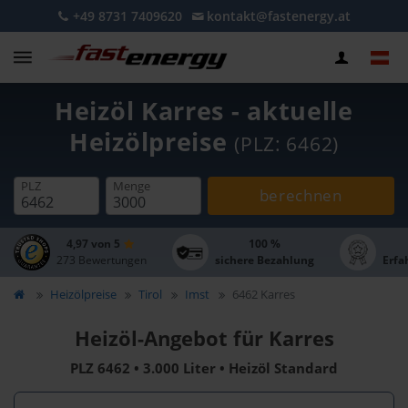
+49 8731 7409620
kontakt@fastenergy.at
Heizöl Karres - aktuelle
Heizölpreise
(PLZ: 6462)
PLZ
Menge
berechnen
4,97 von 5
100 %
273 Bewertungen
sichere Bezahlung
Erfa
Heizölpreise
Tirol
Imst
6462 Karres
Heizöl-Angebot für Karres
PLZ 6462 • 3.000 Liter • Heizöl Standard