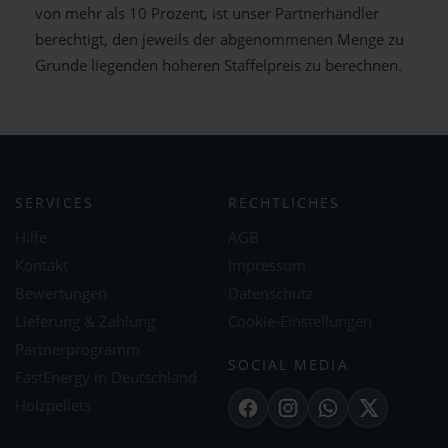
von mehr als 10 Prozent, ist unser Partnerhändler
berechtigt, den jeweils der abgenommenen Menge zu
Grunde liegenden höheren Staffelpreis zu berechnen.
SERVICES
RECHTLICHES
Hilfe
AGB
Kontakt
Impressum
Bewertungen
Datenschutz
Lieferung & Zahlung
Cookie-Einstellungen
Partnerprogramm
SOCIAL MEDIA
FastEnergy in Deutschland
Holzpellets
Facebook
Instagram
WhatsApp
X