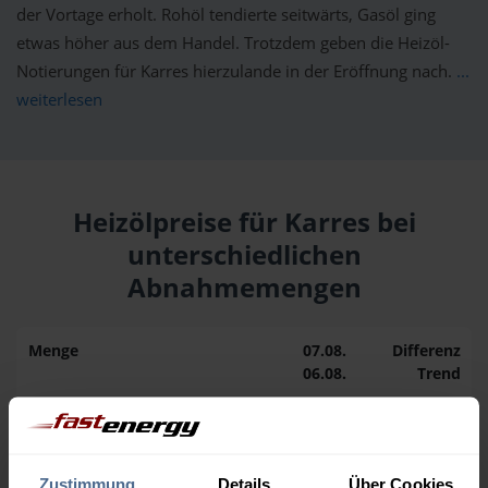
der Vortage erholt. Rohöl tendierte seitwärts, Gasöl ging
etwas höher aus dem Handel. Trotzdem geben die Heizöl-
Notierungen für Karres hierzulande in der Eröffnung nach.
...
weiterlesen
Heizölpreise für Karres bei
unterschiedlichen
Abnahmemengen
Menge
07.08.
Differenz
06.08.
Trend
1.000 Liter
163,50 €
0,00 €
163,50 €
Zustimmung
Details
Über Cookies