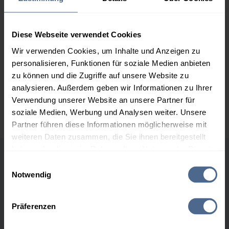
2.000 Liter
156,75 €
0,00 €
156,75 €
3.000 Liter
154,90 €
0,00 €
Diese Webseite verwendet Cookies
154,90 €
Wir verwenden Cookies, um Inhalte und Anzeigen zu
personalisieren, Funktionen für soziale Medien anbieten
5.000 Liter
153,18 €
0,00 €
zu können und die Zugriffe auf unsere Website zu
153,18 €
analysieren. Außerdem geben wir Informationen zu Ihrer
Preise für Heizöl in Standardqualität nach Ö-Norm C 1109 in € / 100
Verwendung unserer Website an unsere Partner für
Liter inkl. MwSt. und Lieferung bei einer Lieferstelle.
soziale Medien, Werbung und Analysen weiter. Unsere
Partner führen diese Informationen möglicherweise mit
weiteren Daten zusammen, die Sie ihnen bereitgestellt
haben oder die sie im Rahmen Ihrer Nutzung der Dienste
gesammelt haben.
Höchst- und Tiefststände der
Einwilligungsauswahl
Notwendig
Heizölpreise in Karres
Hier finden Sie unser
Impressum
und unsere
Datenschutzerklärung
.
Präferenzen
Heizölpreis-Höchstwerte