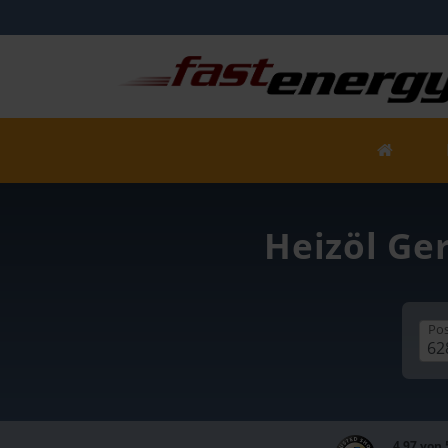
Heizöl Ger
Pos
4,97 von