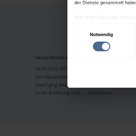
der Dienste gesammelt habe
Hier finden Sie unser
Impre
Heizö
Einwilligungsauswahl
Notwendig
Heizöl-Markt aktuell: Ölpreise erholen sich -
06.08.2026, 09:22 Uhr
Die Ölpreise haben sich gestern von den starken 
Gasöl ging etwas höher aus dem Handel. Trotzd
in der Eröffnung nach.
... weiterlesen