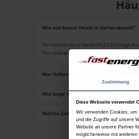
Häuf
Wie viel kostet Heizöl in Gerlos aktuell?
Der Heizölpreis in Gerlos (PLZ 6281) liegt akt
Den exakten Preis für Ihre Wunschmenge erh
Wer liefert das Heizöl in Gerlos aus?
Zustimmung
Wie lange ist die Lieferzeit des Heizöls in
Diese Webseite verwendet 
Wir verwenden Cookies, um I
Welche Zahlungsarten gibt es?
und die Zugriffe auf unsere 
Website an unsere Partner fü
möglicherweise mit weiteren