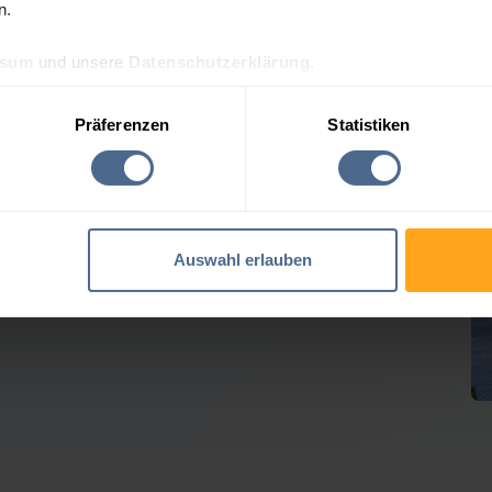
n.
ssum
und unsere
Datenschutzerklärung
.
lpreis-Tagesprognose für 
Präferenzen
Statistiken
 Heizölpreise geben weiter nach
Auswahl erlauben
Verlusten der Vortage erholt. Rohöl tendierte seitwärts,
em geben die Heizöl-Notierungen für Gerlos hierzulande