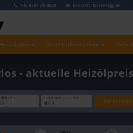
+49 8731 7409620
kontakt@fastenergy.at
Heizölpreise
Marktinformationen
Info 
los - aktuelle Heizölprei
tleitzahl
Liefermenge
in Liter
berechnen
 5
100 %