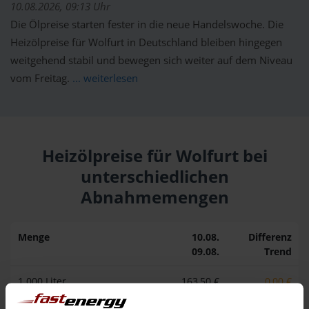
10.08.2026, 09:13 Uhr
Die Ölpreise starten fester in die neue Handelswoche. Die
Heizölpreise für Wolfurt in Deutschland bleiben hingegen
weitgehend stabil und bewegen sich weiter auf dem Niveau
vom Freitag.
... weiterlesen
Heizölpreise für Wolfurt bei
unterschiedlichen
Abnahmemengen
Menge
10.08.
Differenz
09.08.
Trend
1.000 Liter
163,50 €
0,00 €
163,50 €