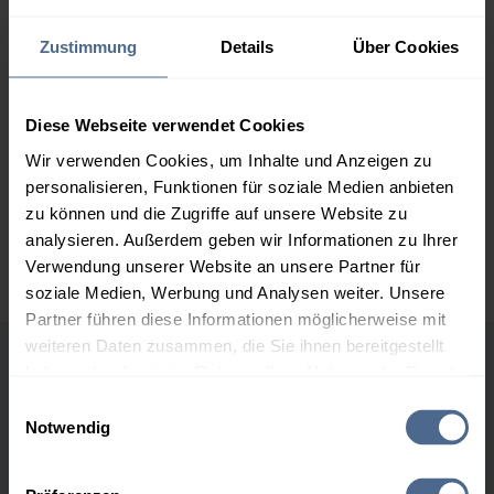
2.000 Liter
156,75 €
0,00 €
Zustimmung
Details
Über Cookies
156,75 €
3.000 Liter
154,90 €
0,00 €
154,90 €
Diese Webseite verwendet Cookies
Wir verwenden Cookies, um Inhalte und Anzeigen zu
5.000 Liter
153,18 €
0,00 €
personalisieren, Funktionen für soziale Medien anbieten
153,18 €
zu können und die Zugriffe auf unsere Website zu
Preise für Heizöl in Standardqualität nach Ö-Norm C 1109 in € / 100
analysieren. Außerdem geben wir Informationen zu Ihrer
Liter inkl. MwSt. und Lieferung bei einer Lieferstelle.
Verwendung unserer Website an unsere Partner für
soziale Medien, Werbung und Analysen weiter. Unsere
Partner führen diese Informationen möglicherweise mit
weiteren Daten zusammen, die Sie ihnen bereitgestellt
haben oder die sie im Rahmen Ihrer Nutzung der Dienste
Höchst- und Tiefststände der
gesammelt haben.
Einwilligungsauswahl
Heizölpreise in Wolfurt
Notwendig
Hier finden Sie unser
Impressum
und unsere
Datenschutzerklärung
.