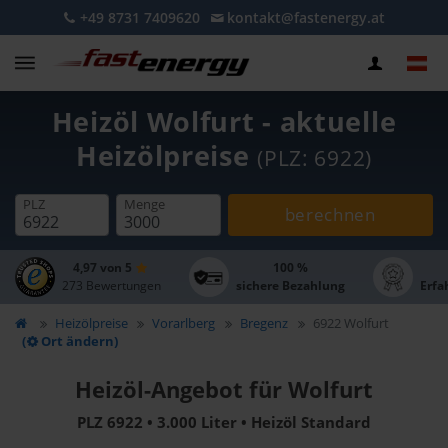
+49 8731 7409620
kontakt@fastenergy.at
Heizöl Wolfurt - aktuelle
Heizölpreise
(PLZ: 6922)
PLZ
Menge
berechnen
4,97 von 5
100 %
273 Bewertungen
sichere Bezahlung
Erfa
Heizölpreise
Vorarlberg
Bregenz
6922 Wolfurt
(
Ort ändern)
Heizöl-Angebot für Wolfurt
PLZ 6922 • 3.000 Liter • Heizöl Standard