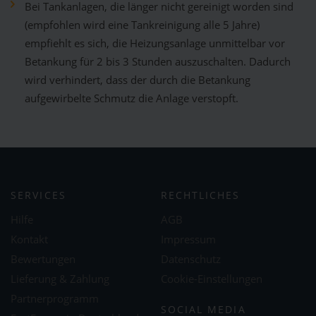
Bei Tankanlagen, die länger nicht gereinigt worden sind
(empfohlen wird eine Tankreinigung alle 5 Jahre)
empfiehlt es sich, die Heizungsanlage unmittelbar vor
Betankung für 2 bis 3 Stunden auszuschalten. Dadurch
wird verhindert, dass der durch die Betankung
aufgewirbelte Schmutz die Anlage verstopft.
SERVICES
RECHTLICHES
Hilfe
AGB
Kontakt
Impressum
Bewertungen
Datenschutz
Lieferung & Zahlung
Cookie-Einstellungen
Partnerprogramm
SOCIAL MEDIA