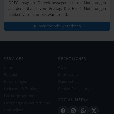
OPEC+ reagiert. Derzeit bewegen sich die Notierungen
auf dem Niveau vom Freitag. Die Heizöl-Notierungen
bleiben vorerst im Seitwärtstrend.
Marktbericht weiterlesen
SERVICES
RECHTLICHES
Hilfe
AGB
Kontakt
Impressum
Bewertungen
Datenschutz
Lieferung & Zahlung
Cookie-Einstellungen
Partnerprogramm
SOCIAL MEDIA
FastEnergy in Deutschland
Holzpellets
Facebook
Instagram
WhatsApp
X