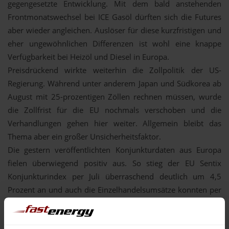
gegengesetzte Entwicklung. Mit dem bald anstehenden
Frontmonatswechsel bei ICE Gasöl dürften sich die Futures
aber wieder angleichen. Auslöser für diese kurzfristigen und
eher ungewöhnlichen Differenzen ist wohl eine knappe
Verfügbarkeit bei Heizöl und Diesel in Europa.
Preisdrückend wirkte weiterhin die Zollpolitik der US-
Regierung. Während unter anderem Japan und Südkorea ab
August mit 25-prozentigen Zöllen rechnen müssen, wurde
die Zollfrist für die EU nochmals verschoben und die
Verhandlungen gehen hier weiter. Allgemein bleibt das
Thema aber ein großer Unsicherheitsfaktor.
Die gestern veröffentlichten Konjunkturdaten aus Europa
fielen überwiegend positiv aus. So stieg der EU Sentix
Konjunkturindex per Juli überraschend deutlich um 4,5
Prozent an und auch die Einzelhandelsumsätze konnten per
Mai die Prognose mit einem Plus von 1,8 Prozent
übertreffen.