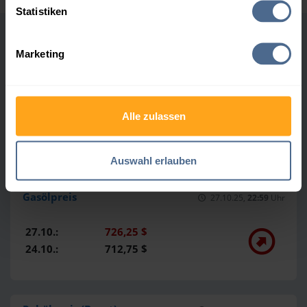
Statistiken
Heizöl-Marktdaten
Marketing
Heizöl
27.10.25,
22:59
Uhr
Alle zulassen
27.10.:
109,82 €
26.10.:
109,82 €
Auswahl erlauben
Gasölpreis
27.10.25,
22:59
Uhr
27.10.:
726,25 $
24.10.:
712,75 $