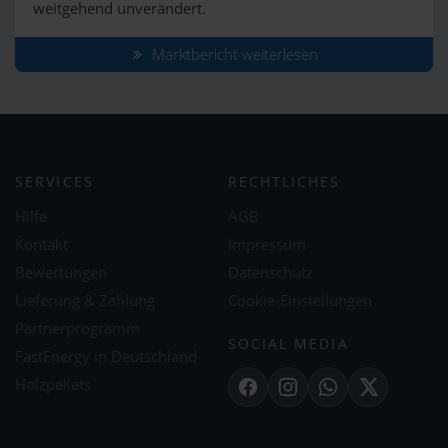
weitgehend unverändert.
Marktbericht weiterlesen
SERVICES
RECHTLICHES
Hilfe
AGB
Kontakt
Impressum
Bewertungen
Datenschutz
Lieferung & Zahlung
Cookie-Einstellungen
Partnerprogramm
SOCIAL MEDIA
FastEnergy in Deutschland
Holzpellets
Facebook
Instagram
WhatsApp
X