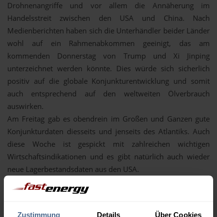
Drohnenangriffe und vor allem die Annäherung im
Handelsstreit zwischen den USA und China. Nach
Medienberichten haben sich die Unterhändler beider Länder
wohl auf ein Rahmenabkommen geeinigt, das am
kommenden Donnerstag von Trump und Xi Jinping
unterzeichnet werden könnte. Dies würde sich sicherlich
positiv auf die globale Konjunkturentwicklung und somit
auch entsprechend auf den weltweiten Ölverbrauch
auswirken.
Am Freitag gab es obendrein im Großen und Ganzen gute
Konjunkturdaten diesseits und jenseits des Atlantiks. Auch
diese Woche ist gespickt mit zahlreichen wichtigen
Wirtschaftsindikationen und es gibt natürlich auch wieder
neue Lagerbestandsdaten aus den USA.
Am Devisenmarkt werden die Blicke auf die Sitzung der US-
Notenbank am kommenden Mittwoch gerichtet sein. Die US-
Verbraucherpreise sind per September nicht ganz so stark
Zustimmung
Details
Über Cookies