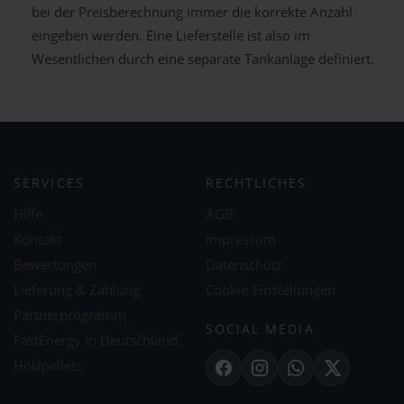
bei der Preisberechnung immer die korrekte Anzahl
eingeben werden. Eine Lieferstelle ist also im
Wesentlichen durch eine separate Tankanlage definiert.
SERVICES
RECHTLICHES
Hilfe
AGB
Kontakt
Impressum
Bewertungen
Datenschutz
Lieferung & Zahlung
Cookie-Einstellungen
Partnerprogramm
SOCIAL MEDIA
FastEnergy in Deutschland
Holzpellets
Facebook
Instagram
WhatsApp
X