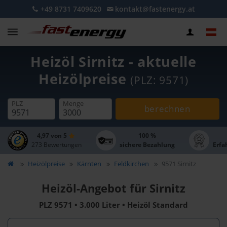
+49 8731 7409620
kontakt@fastenergy.at
Heizöl Sirnitz - aktuelle
Heizölpreise
(PLZ: 9571)
PLZ
Menge
berechnen
4,97 von 5
100 %
273 Bewertungen
sichere Bezahlung
Erfa
Heizölpreise
Kärnten
Feldkirchen
9571 Sirnitz
Heizöl-Angebot für Sirnitz
PLZ 9571 • 3.000 Liter • Heizöl Standard