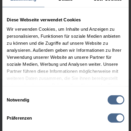
2.000 Liter
160,50 €
0,00 €
160,50 €
3.000 Liter
158,43 €
0,00 €
Diese Webseite verwendet Cookies
158,43 €
Wir verwenden Cookies, um Inhalte und Anzeigen zu
personalisieren, Funktionen für soziale Medien anbieten
5.000 Liter
156,91 €
0,00 €
zu können und die Zugriffe auf unsere Website zu
156,91 €
analysieren. Außerdem geben wir Informationen zu Ihrer
Preise für Heizöl in Standardqualität nach Ö-Norm C 1109 in € / 100
Verwendung unserer Website an unsere Partner für
Liter inkl. MwSt. und Lieferung bei einer Lieferstelle.
soziale Medien, Werbung und Analysen weiter. Unsere
Partner führen diese Informationen möglicherweise mit
weiteren Daten zusammen, die Sie ihnen bereitgestellt
haben oder die sie im Rahmen Ihrer Nutzung der Dienste
gesammelt haben.
Höchst- und Tiefststände der
Einwilligungsauswahl
Notwendig
Heizölpreise in Sirnitz
Hier finden Sie unser
Impressum
und unsere
Datenschutzerklärung
.
Präferenzen
Heizölpreis-Höchstwerte