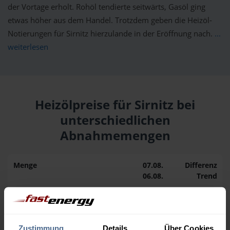
der Vortage erholt. Rohöl tendierte seitwärts, Gasöl ging
etwas höher aus dem Handel. Trotzdem geben die Heizöl-
Notierungen für Sirnitz hierzulande in der Eröffnung nach.
...
weiterlesen
Heizölpreise für Sirnitz bei
unterschiedlichen
Abnahmemengen
Menge
07.08.
Differenz
06.08.
Trend
1.000 Liter
164,86 €
0,00 €
164,86 €
Zustimmung
Details
Über Cookies