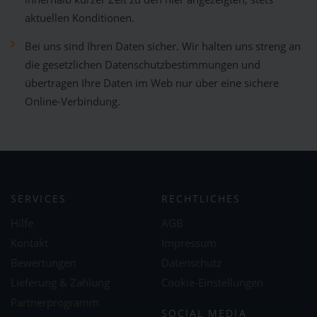
aktuellen Konditionen.
Bei uns sind Ihren Daten sicher. Wir halten uns streng an
die gesetzlichen Datenschutzbestimmungen und
übertragen Ihre Daten im Web nur über eine sichere
Online-Verbindung.
SERVICES
RECHTLICHES
Hilfe
AGB
Kontakt
Impressum
Bewertungen
Datenschutz
Lieferung & Zahlung
Cookie-Einstellungen
Partnerprogramm
SOCIAL MEDIA