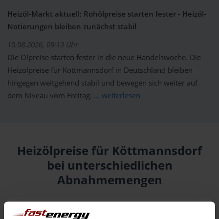
Heizöl-Markt aktuell: Rohölpreise starten fester - Heizöl-
Notierungen bleiben zunächst stabil
10.08.2026, 09:13 Uhr
Die Ölpreise starten fester in die neue Handelswoche. Die
Heizölpreise für Köttmannsdorf in Deutschland bleiben
hingegen weitgehend stabil und bewegen sich weiter auf
dem Niveau vom Freitag.
... weiterlesen
Heizölpreise für Köttmannsdorf
bei unterschiedlichen
Abnahmemengen
Menge
10.08.
Differenz
09.08.
Trend