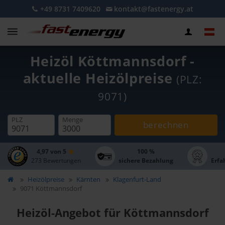
+49 8731 7409620
kontakt@fastenergy.at
Heizöl Köttmannsdorf -
aktuelle Heizölpreise
(PLZ:
9071)
PLZ
Menge
berechnen
4,97 von 5
100 %
273 Bewertungen
sichere Bezahlung
Erfa
Heizölpreise
Kärnten
Klagenfurt-Land
9071 Köttmannsdorf
Heizöl-Angebot für Köttmannsdorf