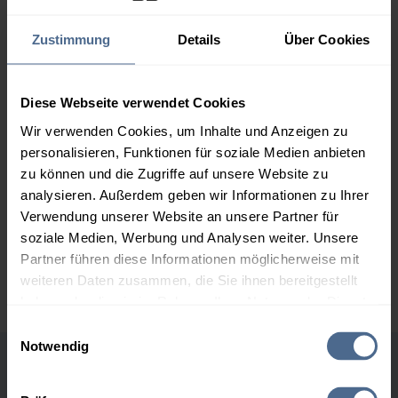
1.000 Liter
164,64 €
0,00 €
Zustimmung
Details
Über Cookies
164,64 €
2.000 Liter
160,28 €
0,00 €
Diese Webseite verwendet Cookies
160,28 €
Wir verwenden Cookies, um Inhalte und Anzeigen zu
3.000 Liter
158,21 €
0,00 €
personalisieren, Funktionen für soziale Medien anbieten
158,21 €
zu können und die Zugriffe auf unsere Website zu
analysieren. Außerdem geben wir Informationen zu Ihrer
5.000 Liter
156,70 €
0,00 €
Verwendung unserer Website an unsere Partner für
156,70 €
soziale Medien, Werbung und Analysen weiter. Unsere
Partner führen diese Informationen möglicherweise mit
Preise für Heizöl in Standardqualität nach Ö-Norm C 1109 in € / 100
Liter inkl. MwSt. und Lieferung bei einer Lieferstelle.
weiteren Daten zusammen, die Sie ihnen bereitgestellt
haben oder die sie im Rahmen Ihrer Nutzung der Dienste
gesammelt haben.
Einwilligungsauswahl
Notwendig
Hier finden Sie unser
Impressum
und unsere
Höchst- und Tiefststände der
Datenschutzerklärung
.