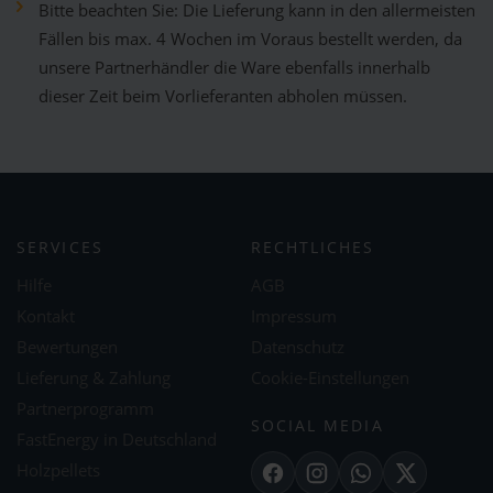
Bitte beachten Sie: Die Lieferung kann in den allermeisten
Fällen bis max. 4 Wochen im Voraus bestellt werden, da
unsere Partnerhändler die Ware ebenfalls innerhalb
dieser Zeit beim Vorlieferanten abholen müssen.
SERVICES
RECHTLICHES
Hilfe
AGB
Kontakt
Impressum
Bewertungen
Datenschutz
Lieferung & Zahlung
Cookie-Einstellungen
Partnerprogramm
SOCIAL MEDIA
FastEnergy in Deutschland
Holzpellets
Facebook
Instagram
WhatsApp
X