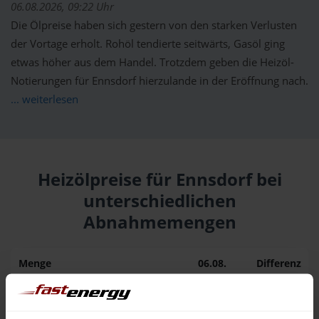
06.08.2026, 09:22 Uhr
Die Ölpreise haben sich gestern von den starken Verlusten
der Vortage erholt. Rohöl tendierte seitwärts, Gasöl ging
etwas höher aus dem Handel. Trotzdem geben die Heizöl-
Notierungen für Ennsdorf hierzulande in der Eröffnung nach.
... weiterlesen
Heizölpreise für Ennsdorf bei
unterschiedlichen
Abnahmemengen
Menge
06.08.
Differenz
05.08.
Trend
1.000 Liter
162,50 €
– 0,02 €