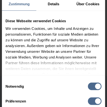
162,52 €
Zustimmung
Details
Über Cookies
2.000 Liter
157,05 €
– 0,02 €
157,07 €
Diese Webseite verwendet Cookies
3.000 Liter
155,23 €
– 0,02 €
Wir verwenden Cookies, um Inhalte und Anzeigen zu
155,25 €
personalisieren, Funktionen für soziale Medien anbieten
zu können und die Zugriffe auf unsere Website zu
5.000 Liter
153,78 €
– 0,02 €
analysieren. Außerdem geben wir Informationen zu Ihrer
153,80 €
Verwendung unserer Website an unsere Partner für
Preise für Heizöl in Standardqualität nach Ö-Norm C 1109 in € / 100
soziale Medien, Werbung und Analysen weiter. Unsere
Liter inkl. MwSt. und Lieferung bei einer Lieferstelle.
Partner führen diese Informationen möglicherweise mit
weiteren Daten zusammen, die Sie ihnen bereitgestellt
haben oder die sie im Rahmen Ihrer Nutzung der Dienste
gesammelt haben.
Einwilligungsauswahl
Notwendig
Höchst- und Tiefststände der
Hier finden Sie unser
Impressum
und unsere
Heizölpreise in Ennsdorf
Datenschutzerklärung
.
Präferenzen