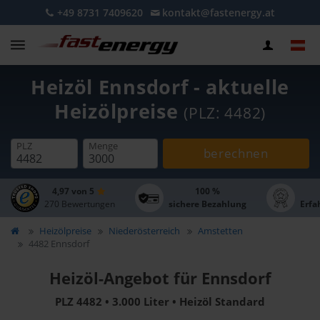
+49 8731 7409620
kontakt@fastenergy.at
Heizöl Ennsdorf - aktuelle
Heizölpreise
(PLZ: 4482)
PLZ
Menge
berechnen
4,97 von 5
100 %
270 Bewertungen
sichere Bezahlung
Erfa
Heizölpreise
Niederösterreich
Amstetten
4482 Ennsdorf
Heizöl-Angebot für Ennsdorf
PLZ 4482 • 3.000 Liter • Heizöl Standard