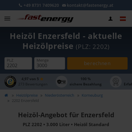
+49 8731 7409620
kontakt@fastenergy.at
Heizöl Enzersfeld - aktuelle
Heizölpreise
(PLZ: 2202)
PLZ
Menge
berechnen
4,97 von 5
100 %
273 Bewertungen
sichere Bezahlung
Erfa
Heizölpreise
Niederösterreich
Korneuburg
2202 Enzersfeld
Heizöl-Angebot für Enzersfeld
PLZ 2202 • 3.000 Liter • Heizöl Standard