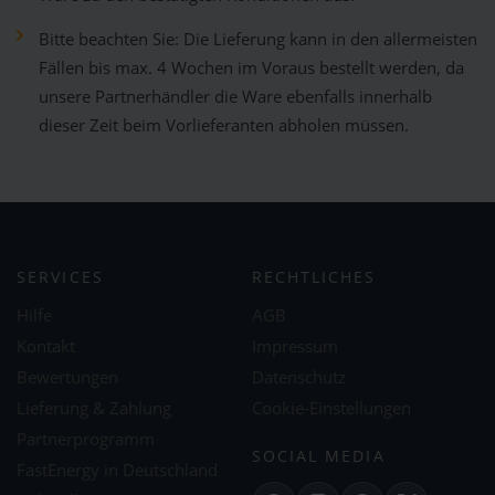
Bitte beachten Sie: Die Lieferung kann in den allermeisten
Fällen bis max. 4 Wochen im Voraus bestellt werden, da
unsere Partnerhändler die Ware ebenfalls innerhalb
dieser Zeit beim Vorlieferanten abholen müssen.
SERVICES
RECHTLICHES
Hilfe
AGB
Kontakt
Impressum
Bewertungen
Datenschutz
Lieferung & Zahlung
Cookie-Einstellungen
Partnerprogramm
SOCIAL MEDIA
FastEnergy in Deutschland