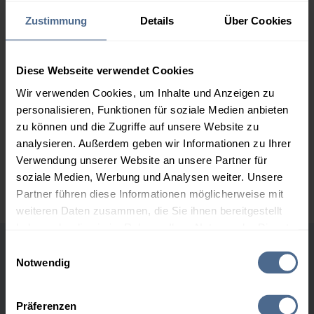
159,29 €
Zustimmung
Details
Über Cookies
2.000 Liter
154,96 €
0,00 €
154,96 €
Diese Webseite verwendet Cookies
3.000 Liter
153,40 €
0,00 €
Wir verwenden Cookies, um Inhalte und Anzeigen zu
153,40 €
personalisieren, Funktionen für soziale Medien anbieten
5.000 Liter
152,41 €
0,00 €
zu können und die Zugriffe auf unsere Website zu
152,41 €
analysieren. Außerdem geben wir Informationen zu Ihrer
Verwendung unserer Website an unsere Partner für
Preise für Heizöl in Standardqualität nach Ö-Norm C 1109 in € / 100
soziale Medien, Werbung und Analysen weiter. Unsere
Liter inkl. MwSt. und Lieferung bei einer Lieferstelle.
Partner führen diese Informationen möglicherweise mit
weiteren Daten zusammen, die Sie ihnen bereitgestellt
haben oder die sie im Rahmen Ihrer Nutzung der Dienste
gesammelt haben.
Einwilligungsauswahl
Höchst- und Tiefststände der
Notwendig
Hier finden Sie unser
Impressum
und unsere
Heizölpreise in Enzersfeld
Datenschutzerklärung
.
Präferenzen