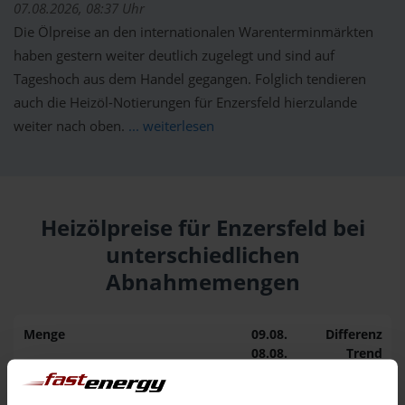
07.08.2026, 08:37 Uhr
Die Ölpreise an den internationalen Warenterminmärkten
haben gestern weiter deutlich zugelegt und sind auf
Tageshoch aus dem Handel gegangen. Folglich tendieren
auch die Heizöl-Notierungen für Enzersfeld hierzulande
weiter nach oben.
... weiterlesen
Heizölpreise für Enzersfeld bei
unterschiedlichen
Abnahmemengen
Menge
09.08.
Differenz
08.08.
Trend
1.000 Liter
159,29 €
0,00 €