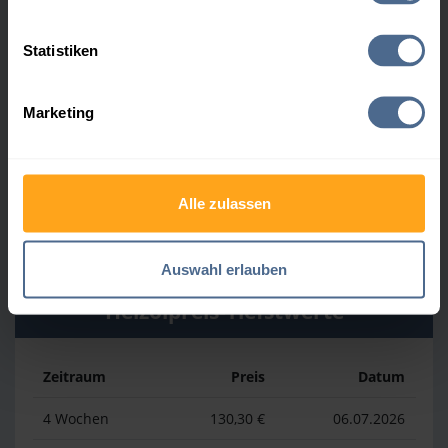
Heizölpreis-Höchstwerte
Statistiken
Zeitraum
Preis
Datum
Marketing
4 Wochen
161,60 €
30.07.2026
3 Monate
165,20 €
05.05.2026
Alle zulassen
1 Jahr
186,39 €
07.04.2026
Auswahl erlauben
Heizölpreis-Tiefstwerte
Zeitraum
Preis
Datum
4 Wochen
130,30 €
06.07.2026