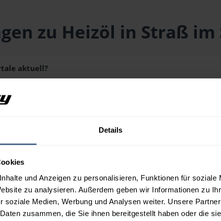
gen zu Heizöl in Straß im
tale aktuell?
491) liegt aktuell bei
153,40 € / 100 Liter
inklusive Lieferung un
schmenge erhalten Sie über unseren
Preisrechner
.
Details
rtale aus?
Cookies
n Straß im Straßertale?
nhalte und Anzeigen zu personalisieren, Funktionen für soziale
Website zu analysieren. Außerdem geben wir Informationen zu I
r soziale Medien, Werbung und Analysen weiter. Unsere Partner
 Daten zusammen, die Sie ihnen bereitgestellt haben oder die s