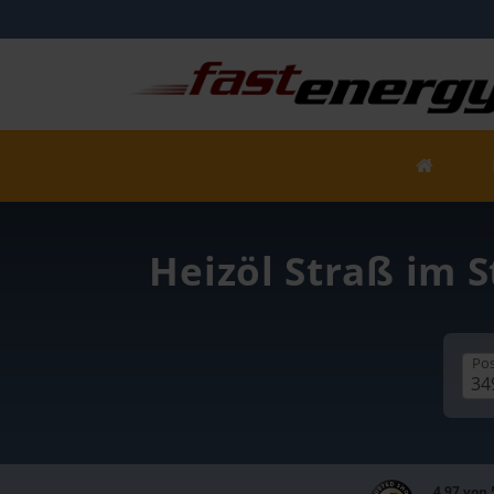
Heizöl Straß im S
Pos
4,97 von