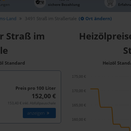
ungen
sichere Bezahlung
Erfahr
ms-Land
3491 Straß im Straßertale
(
Ort ändern)
r Straß im
Heizölpreis
le
S
zöl Standard
Heizöl Stand
175,00 €
Preis pro 100
Liter
170,00 €
152,00 €
153,40 € inkl. Abfüllpauschale
165,00 €
anzeigen
160,00 €