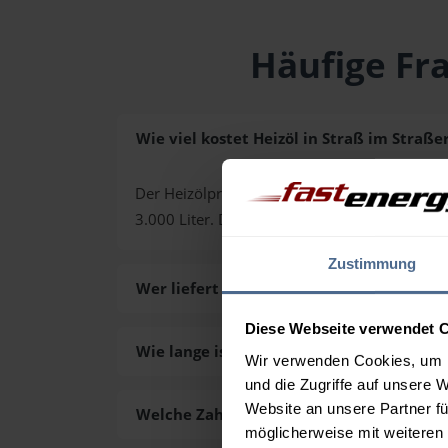
Häufige Fra
Wie viel kostet Heizöl in Straß im Straßer
Der Heizölpreis in Straß im Straßertale (PLZ 3
3.000 Liter. Den exakten Preis für Ihre Wun
Zustimmung
Wer liefert das Heizöl in Straß im Straße
Diese Webseite verwendet 
Wie lange ist die Lieferzeit des Heizöls i
Wir verwenden Cookies, um I
und die Zugriffe auf unsere 
Website an unsere Partner fü
Welche Zahlungsarten gibt es?
möglicherweise mit weiteren