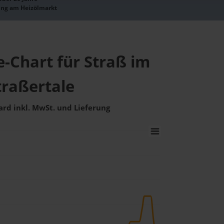
ung am Heizölmarkt
e-Chart für Straß im
traßertale
ard inkl. MwSt. und Lieferung