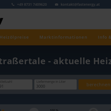
+49 8731 7409620
kontakt@fastenergy.at
Heizölpreise
Marktinformationen
Info 
traßertale - aktuelle Hei
tleitzahl
Liefermenge
in Liter
berechnen
 5
100 %