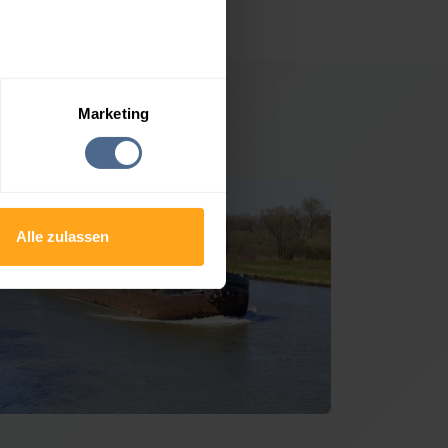
Marketing
m Straßertale
Alle zulassen