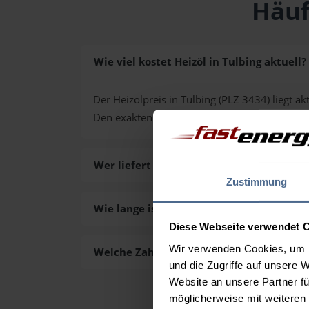
Häuf
Wie viel kostet Heizöl in Tulbing aktuell?
Der Heizölpreis in Tulbing (PLZ 3434) liegt ak
Den exakten Preis für Ihre Wunschmenge erh
Wer liefert das Heizöl in Tulbing aus?
Zustimmung
Wie lange ist die Lieferzeit des Heizöls in
Diese Webseite verwendet 
Wir verwenden Cookies, um I
Welche Zahlungsarten gibt es?
und die Zugriffe auf unsere 
Website an unsere Partner fü
möglicherweise mit weiteren