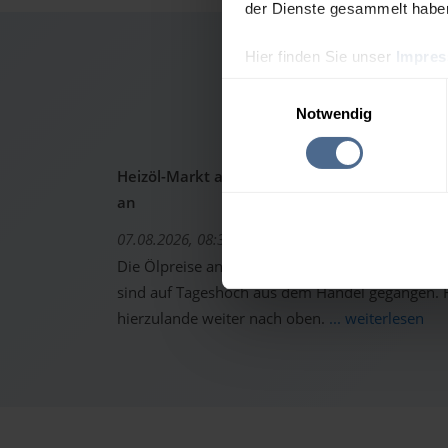
der Dienste gesammelt habe
Hier finden Sie unser
Impre
Heizöl
Einwilligungsauswahl
Notwendig
Heizöl-Markt aktuell: Ölpreise schon wieder 
an
07.08.2026, 08:37 Uhr
Die Ölpreise an den internationalen Warenterm
sind auf Tageshoch aus dem Handel gegangen. Fo
hierzulande weiter nach oben.
... weiterlesen