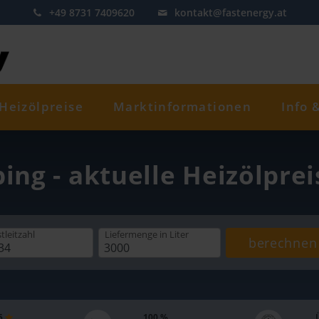
+49 8731 7409620
kontakt@fastenergy.at
Heizölpreise
Marktinformationen
Info 
bing - aktuelle Heizölpre
tleitzahl
Liefermenge
in Liter
berechnen
 5
100 %