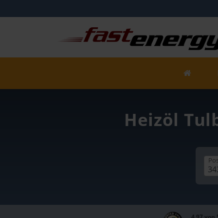
Heizöl Tul
Pos
4,97 von