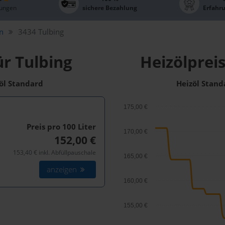
ungen
sichere Bezahlung
Erfahr
ln
3434 Tulbing
ür Tulbing
Heizölpreis
zöl Standard
Heizöl Stand
175,00 €
Preis pro 100
Liter
170,00 €
152,00 €
153,40 € inkl. Abfüllpauschale
165,00 €
anzeigen
160,00 €
155,00 €