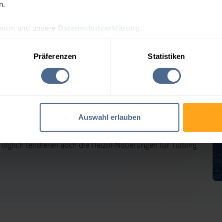
n.
ssum
und unsere
Datenschutzerklärung
.
preis-Tagesprognose für 
Präferenzen
Statistiken
auf dem Weg nach oben - Heizölpreise ziehen ebenfalls
Auswahl erlauben
inmärkten haben gestern weiter deutlich zugelegt und
lglich tendieren auch die Heizöl-Notierungen für Tulbing