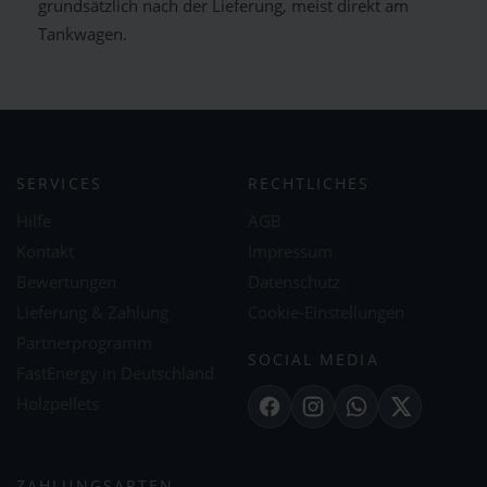
grundsätzlich nach der Lieferung, meist direkt am
Tankwagen.
SERVICES
RECHTLICHES
Hilfe
AGB
Kontakt
Impressum
Bewertungen
Datenschutz
Lieferung & Zahlung
Cookie-Einstellungen
Partnerprogramm
SOCIAL MEDIA
FastEnergy in Deutschland
Holzpellets
Facebook
Instagram
WhatsApp
X
ZAHLUNGSARTEN