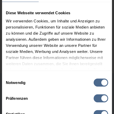
2.000 Liter
154,92 €
+ 3,60 €
151,32 €
Diese Webseite verwendet Cookies
Wir verwenden Cookies, um Inhalte und Anzeigen zu
3.000 Liter
153,04 €
+ 3,60 €
149,44 €
personalisieren, Funktionen für soziale Medien anbieten
zu können und die Zugriffe auf unsere Website zu
5.000 Liter
150,96 €
+ 3,60 €
analysieren. Außerdem geben wir Informationen zu Ihrer
147,36 €
Verwendung unserer Website an unsere Partner für
soziale Medien, Werbung und Analysen weiter. Unsere
Preise für Heizöl in Standardqualität nach Ö-Norm C 1109 in € / 100
Liter inkl. MwSt. und Lieferung bei einer Lieferstelle.
Partner führen diese Informationen möglicherweise mit
weiteren Daten zusammen, die Sie ihnen bereitgestellt
haben oder die sie im Rahmen Ihrer Nutzung der Dienste
gesammelt haben.
Einwilligungsauswahl
Notwendig
Höchst- und Tiefststände der
Hier finden Sie unser
Impressum
und unsere
Heizölpreise in Strobl
Datenschutzerklärung
.
Präferenzen