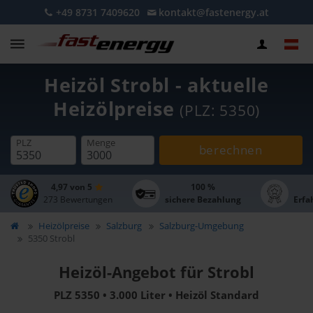
+49 8731 7409620
kontakt@fastenergy.at
Heizöl Strobl - aktuelle
Heizölpreise
(PLZ: 5350)
PLZ
Menge
berechnen
4,97 von 5
100 %
273 Bewertungen
sichere Bezahlung
Erfa
Heizölpreise
Salzburg
Salzburg-Umgebung
5350 Strobl
Heizöl-Angebot für Strobl
PLZ 5350 • 3.000 Liter • Heizöl Standard