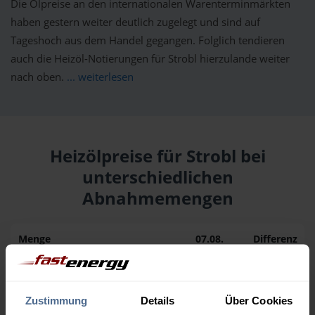
Die Ölpreise an den internationalen Warenterminmärkten
haben gestern weiter deutlich zugelegt und sind auf
Tageshoch aus dem Handel gegangen. Folglich tendieren
auch die Heizöl-Notierungen für Strobl hierzulande weiter
nach oben.
... weiterlesen
Heizölpreise für Strobl bei
unterschiedlichen
Abnahmemengen
Menge
07.08.
Differenz
06.08.
Trend
1.000 Liter
160,92 €
+ 3,60 €
157,32 €
Zustimmung
Details
Über Cookies