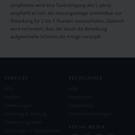
(empfohlen wird eine Tankreinigung alle 5 Jahre)
empfiehlt es sich, die Heizungsanlage unmittelbar vor
Betankung für 2 bis 3 Stunden auszuschalten. Dadurch
wird verhindert, dass der durch die Betankung
aufgewirbelte Schmutz die Anlage verstopft.
SERVICES
RECHTLICHES
Hilfe
AGB
Kontakt
Impressum
Bewertungen
Datenschutz
Lieferung & Zahlung
Cookie-Einstellungen
Partnerprogramm
SOCIAL MEDIA
FastEnergy in Deutschland