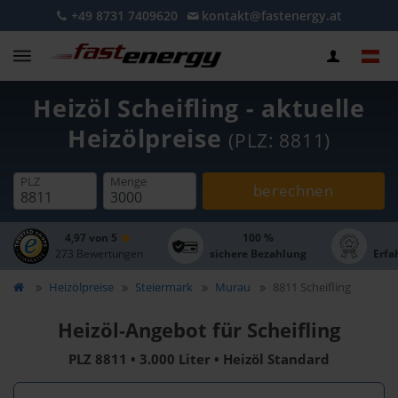
+49 8731 7409620
kontakt@fastenergy.at
Heizöl Scheifling - aktuelle
Heizölpreise
(PLZ: 8811)
PLZ
Menge
berechnen
4,97 von 5
100 %
273 Bewertungen
sichere Bezahlung
Erfa
Heizölpreise
Steiermark
Murau
8811 Scheifling
Heizöl-Angebot für Scheifling
PLZ 8811 • 3.000 Liter • Heizöl Standard