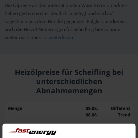
Die Ölpreise an den internationalen Warenterminmärkten
haben gestern weiter deutlich zugelegt und sind auf
Tageshoch aus dem Handel gegangen. Folglich tendieren
auch die Heizöl-Notierungen für Scheifling hierzulande
weiter nach oben.
... weiterlesen
Heizölpreise für Scheifling bei
unterschiedlichen
Abnahmemengen
Menge
09.08.
Differenz
08.08.
Trend
1.000 Liter
164,64 €
0,00 €
164,64 €