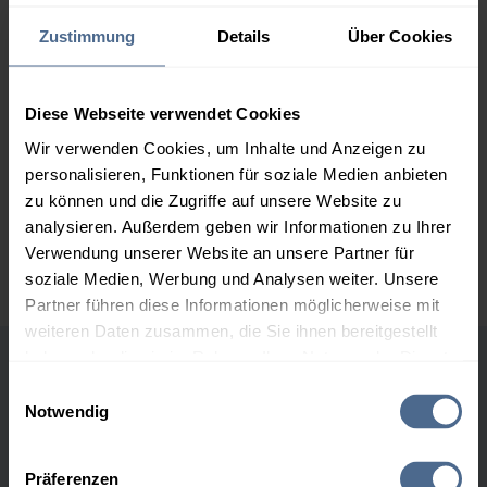
2.000 Liter
160,28 €
0,00 €
Zustimmung
Details
Über Cookies
160,28 €
3.000 Liter
158,21 €
0,00 €
Diese Webseite verwendet Cookies
158,21 €
Wir verwenden Cookies, um Inhalte und Anzeigen zu
5.000 Liter
156,70 €
0,00 €
personalisieren, Funktionen für soziale Medien anbieten
156,70 €
zu können und die Zugriffe auf unsere Website zu
analysieren. Außerdem geben wir Informationen zu Ihrer
Preise für Heizöl in Standardqualität nach Ö-Norm C 1109 in € / 100
Verwendung unserer Website an unsere Partner für
Liter inkl. MwSt. und Lieferung bei einer Lieferstelle.
soziale Medien, Werbung und Analysen weiter. Unsere
Partner führen diese Informationen möglicherweise mit
weiteren Daten zusammen, die Sie ihnen bereitgestellt
haben oder die sie im Rahmen Ihrer Nutzung der Dienste
Höchst- und Tiefststände der
gesammelt haben.
Einwilligungsauswahl
Notwendig
Heizölpreise in Scheifling
Hier finden Sie unser
Impressum
und unsere
Datenschutzerklärung
.
Präferenzen